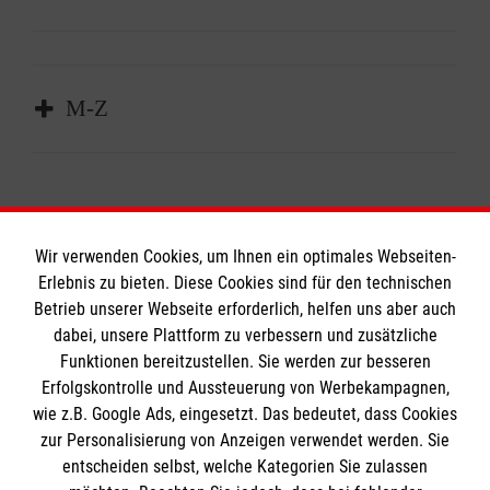
Allianz
Apassionata Park München GmbH & Co.
M-Z
KG
Backstage Concerts GmbH
Neuraum München
Bayerischer Rundfunk
newsBar Gaststättenbetriebs GmbH
Bayerisches Staatsministerium für
NS Dokumentationszentrum München
Ernährung
Wir verwenden Cookies, um Ihnen ein optimales Webseiten-
On AG
BMW Group
Erlebnis zu bieten. Diese Cookies sind für den technischen
PricewaterhouseCoopers GmbH
Caritasverband d. Erzd. München und
Informationen
Betrieb unserer Webseite erforderlich, helfen uns aber auch
REALIZE GmbH
Freising
dabei, unsere Plattform zu verbessern und zusätzliche
Funktionen bereitzustellen. Sie werden zur besseren
REDSEVEN Entertainment GmbH
Craft Veranstaltungs AG (Neuraum)
Erfolgskontrolle und Aussteuerung von Werbekampagnen,
Impressum
Schneeweiss Konzeptbüro
Diözesenrat der Katholiken der Erzdiozese
wie z.B. Google Ads, eingesetzt. Das bedeutet, dass Cookies
Datenschutz
SEMS Security Event Management Support
München und Freising KdöR
Die Malteser
zur Personalisierung von Anzeigen verwendet werden. Sie
Staatsministerium für Gesundheit und
Kontakt
EHC München e.V.
entscheiden selbst, welche Kategorien Sie zulassen
Pflege