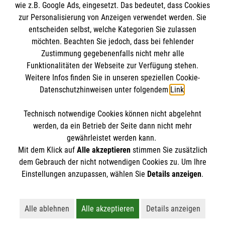
wie z.B. Google Ads, eingesetzt. Das bedeutet, dass Cookies
Datenschutz
Die Malteser
zur Personalisierung von Anzeigen verwendet werden. Sie
Kontakt
entscheiden selbst, welche Kategorien Sie zulassen
Barrierefreiheit
möchten. Beachten Sie jedoch, dass bei fehlender
Malteser in Deutschland
Zustimmung gegebenenfalls nicht mehr alle
Funktionalitäten der Webseite zur Verfügung stehen.
Malteserorden
Spendenkonto
Weitere Infos finden Sie in unseren speziellen Cookie-
Sharepoint
Datenschutzhinweisen unter folgendem
Link
.
Empfänger: Malteser Hilfsdienst e.V.
Technisch notwendige Cookies können nicht abgelehnt
Bank: PAX Bank für Kirche und Caritas eG
So finden Sie uns
werden, da ein Betrieb der Seite dann nicht mehr
IBAN:
DE12370601201201213556
gewährleistet werden kann.
Mit dem Klick auf
Alle akzeptieren
stimmen Sie zusätzlich
BIC: GENODED1PA7
Bahnhofstr. 2a
dem Gebrauch der nicht notwendigen Cookies zu. Um Ihre
Der Malteser Hilfsdienst e.V. ist als eingetragene
Einstellungen anzupassen, wählen Sie
Details anzeigen
.
82166 Gräfelfing
gemeinnützige Organisation von der Körperschaft- und
Telefon: 089 858080 0
Gewerbesteuer befreit.
Email:
malteser.graefelfing@malteser.org
Alle ablehnen
Alle akzeptieren
Details anzeigen
Lehnt alle nicht-essentiellen Cookies ab
Akzeptiert alle Cookies einschließl
Öffnet detaillie