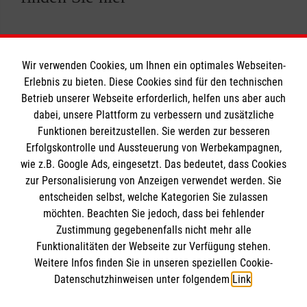
Wir verwenden Cookies, um Ihnen ein optimales Webseiten-
Erlebnis zu bieten. Diese Cookies sind für den technischen
Betrieb unserer Webseite erforderlich, helfen uns aber auch
Informationen
dabei, unsere Plattform zu verbessern und zusätzliche
Funktionen bereitzustellen. Sie werden zur besseren
Erfolgskontrolle und Aussteuerung von Werbekampagnen,
Impressum
wie z.B. Google Ads, eingesetzt. Das bedeutet, dass Cookies
Datenschutz
Die Malteser
zur Personalisierung von Anzeigen verwendet werden. Sie
Kontakt
entscheiden selbst, welche Kategorien Sie zulassen
Barrierefreiheit
möchten. Beachten Sie jedoch, dass bei fehlender
Malteser in Deutschland
Zustimmung gegebenenfalls nicht mehr alle
Funktionalitäten der Webseite zur Verfügung stehen.
Malteserorden
Spendenkonto
Weitere Infos finden Sie in unseren speziellen Cookie-
Sharepoint
Datenschutzhinweisen unter folgendem
Link
.
Empfänger: Malteser Hilfsdienst e.V.