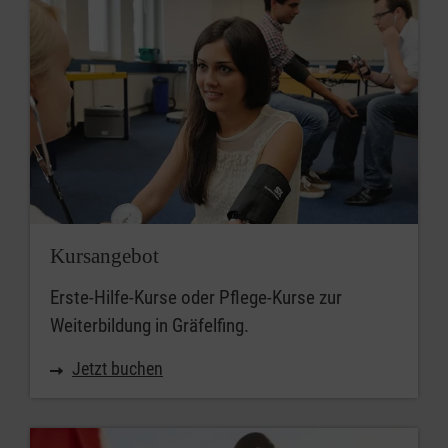
PLZ
Umkreis
Kursangebot
Erste-Hilfe-Kurse oder Pflege-Kurse zur
Weiterbildung in Gräfelfing.
Jetzt buchen
Passende Kurse suchen