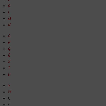
K
L
M
N
O
P
Q
R
S
T
U
V
W
X
Y