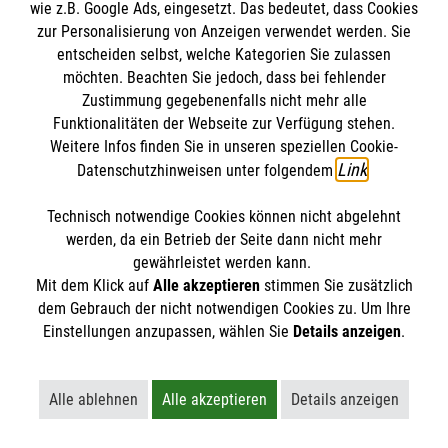
Pflegekräfte und Betreuende um die Bewohnerinnen und
wie z.B. Google Ads, eingesetzt. Das bedeutet, dass Cookies
Bewohner.
zur Personalisierung von Anzeigen verwendet werden. Sie
entscheiden selbst, welche Kategorien Sie zulassen
möchten. Beachten Sie jedoch, dass bei fehlender
Gesetzliche Pflegeversicherung:
Zustimmung gegebenenfalls nicht mehr alle
Die gesetzliche Pflegeversicherung (SPV) ist seit 1995 eine
Funktionalitäten der Webseite zur Verfügung stehen.
verpflichtende Sozialversicherung in Deutschland. Sie
Weitere Infos finden Sie in unseren speziellen Cookie-
springt ein, wenn eine Pflegebedürftigkeit festgestellt wird
Link
Datenschutzhinweisen unter folgendem
.
und zahlt Leistungen je nach Pflegegrad, von
Sachleistungen über Pflegegeld bis zu Zuschüssen. Sie soll
Technisch notwendige Cookies können nicht abgelehnt
damit das finanzielle Risiko einer Pflegebedürftigkeit
werden, da ein Betrieb der Seite dann nicht mehr
absichern.
gewährleistet werden kann.
Mit dem Klick auf
Alle akzeptieren
stimmen Sie zusätzlich
STORIES
dem Gebrauch der nicht notwendigen Cookies zu. Um Ihre
Gesundheitliche Versorgungsplanung (GVP):
HILFREICH
Einstellungen anzupassen, wählen Sie
Details anzeigen
.
Dieses Beratungsangebot für Bewohnerinnen und
ENGAGEMENT
SPENDE AN DIE MALTESER
Bewohner von Pflegeeinrichtungen und Einrichtungen der
Alle ablehnen
Alle akzeptieren
Details anzeigen
Eingliederungshilfe unterstützt Menschen dabei, sich
AKTIV WERDEN
Lehnt alle nicht-essentiellen Cookies ab
Akzeptiert alle Cookies einschließl
Öffnet detaillie
FINDE DEIN ENGAGEMENT
frühzeitig mit ihren Wünschen zur medizinischen und