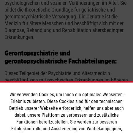
psychologischen und sozialen Veränderungen im Alter. Sie
bildet die theoretische Grundlage für geriatrische und
gerontopsychiatrische Versorgung. Die Geriatrie ist die
Medizin für ältere Menschen und beschäftigt sich mit der
Diagnose, Behandlung und Rehabilitation altersbedingter
Erkrankungen.
Gerontopsychiatrie und
gerontopsychiatrische Fachabteilungen:
Dieses Teilgebiet der Psychiatrie und Altersmedizin
beschäftigt sich mit psychischen Erkrankungen im höheren
Lebensalter, wie etwa Demenz oder Depressionen. Sie
verbindet psychiatrische Behandlung mit dem Wissen über
Wir verwenden Cookies, um Ihnen ein optimales Webseiten-
altersbedingte körperliche und geistige Veränderungen.
Erlebnis zu bieten. Diese Cookies sind für den technischen
Eine gerontopsychiatrische Fachabteilung ist ein
Betrieb unserer Webseite erforderlich, helfen uns aber auch
spezialisierter Pflege- und Wohnbereich für ältere
dabei, unsere Plattform zu verbessern und zusätzliche
Menschen mit psychischen oder kognitiven
Funktionen bereitzustellen. Sie werden zur besseren
Beeinträchtigungen. Hier kümmern sich speziell geschulte
Erfolgskontrolle und Aussteuerung von Werbekampagnen,