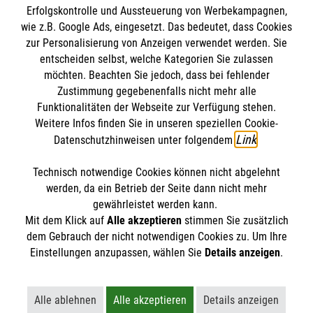
Wie die Arbeit mit den eigenen Händen aus der Krise hilft,
Erfolgskontrolle und Aussteuerung von Werbekampagnen,
erfährst du hier.
wie z.B. Google Ads, eingesetzt. Das bedeutet, dass Cookies
#
Engagement im Job
#
Inklusion
#
Jugendhilfe
zur Personalisierung von Anzeigen verwendet werden. Sie
entscheiden selbst, welche Kategorien Sie zulassen
möchten. Beachten Sie jedoch, dass bei fehlender
Zustimmung gegebenenfalls nicht mehr alle
WEITERE ARTIKEL
Funktionalitäten der Webseite zur Verfügung stehen.
Weitere Infos finden Sie in unseren speziellen Cookie-
Link
Datenschutzhinweisen unter folgendem
.
Technisch notwendige Cookies können nicht abgelehnt
Themenübersicht
Über diesen Hub
werden, da ein Betrieb der Seite dann nicht mehr
gewährleistet werden kann.
Kontakt
Impressum
Mit dem Klick auf
Alle akzeptieren
stimmen Sie zusätzlich
STORIES
dem Gebrauch der nicht notwendigen Cookies zu. Um Ihre
HILFREICH
Datenschutz
Malteser.de
Einstellungen anzupassen, wählen Sie
Details anzeigen
.
ENGAGEMENT
Alle ablehnen
Alle akzeptieren
Details anzeigen
AKTIV WERDEN
Lehnt alle nicht-essentiellen Cookies ab
Akzeptiert alle Cookies einschließl
Öffnet detaillie