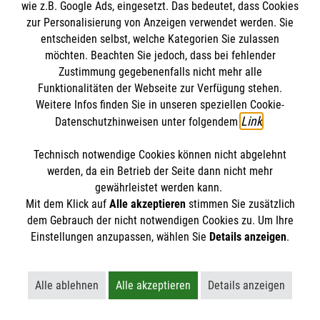
wie z.B. Google Ads, eingesetzt. Das bedeutet, dass Cookies
Kontakt
Impressum
zur Personalisierung von Anzeigen verwendet werden. Sie
entscheiden selbst, welche Kategorien Sie zulassen
Datenschutz
Malteser.de
möchten. Beachten Sie jedoch, dass bei fehlender
Zustimmung gegebenenfalls nicht mehr alle
Funktionalitäten der Webseite zur Verfügung stehen.
Weitere Infos finden Sie in unseren speziellen Cookie-
Link
Datenschutzhinweisen unter folgendem
.
Technisch notwendige Cookies können nicht abgelehnt
werden, da ein Betrieb der Seite dann nicht mehr
gewährleistet werden kann.
Mit dem Klick auf
Alle akzeptieren
stimmen Sie zusätzlich
STORIES
dem Gebrauch der nicht notwendigen Cookies zu. Um Ihre
HILFREICH
Einstellungen anzupassen, wählen Sie
Details anzeigen
.
ENGAGEMENT
Alle ablehnen
Alle akzeptieren
Details anzeigen
AKTIV WERDEN
Lehnt alle nicht-essentiellen Cookies ab
Akzeptiert alle Cookies einschließl
Öffnet detaillie