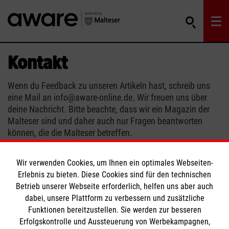
Kontakt
Wenn du Feedback zu unseren Artikeln hast, schreib uns
eine Mail an info@aware-online.de. Wir freuen uns über
deine Nachricht. Bitte beachte, dass wir ein Magazin der
Malteser sind und daher auch nur Fragen beantworten
können, die die Malteser betreffen.
Deine aware Redaktion
Wir verwenden Cookies, um Ihnen ein optimales Webseiten-
Erlebnis zu bieten. Diese Cookies sind für den technischen
Betrieb unserer Webseite erforderlich, helfen uns aber auch
dabei, unsere Plattform zu verbessern und zusätzliche
Funktionen bereitzustellen. Sie werden zur besseren
Themenübersicht
Über diesen Hub
Erfolgskontrolle und Aussteuerung von Werbekampagnen,