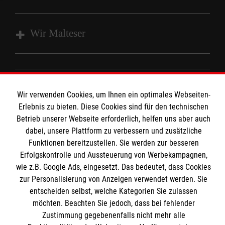
Wir Malteser
Spenden und Helfen
Angebote und Leistungen
Informationen
Wir verwenden Cookies, um Ihnen ein optimales Webseiten-
Unsere Kurse
Erlebnis zu bieten. Diese Cookies sind für den technischen
Mitarbeiten & Stellenangebote
Betrieb unserer Webseite erforderlich, helfen uns aber auch
Kontakt
dabei, unsere Plattform zu verbessern und zusätzliche
Wir Malteser
Impressum
Funktionen bereitzustellen. Sie werden zur besseren
Malteser online
Erfolgskontrolle und Aussteuerung von Werbekampagnen,
Datenschutz
wie z.B. Google Ads, eingesetzt. Das bedeutet, dass Cookies
zur Personalisierung von Anzeigen verwendet werden. Sie
Malteserorden
entscheiden selbst, welche Kategorien Sie zulassen
Malteser Jugend
Spendenkonto
möchten. Beachten Sie jedoch, dass bei fehlender
Malteser International
Zustimmung gegebenenfalls nicht mehr alle