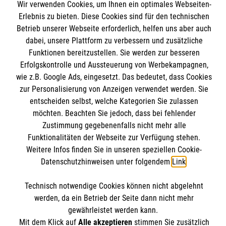
Wir verwenden Cookies, um Ihnen ein optimales Webseiten-
Angebote und Leistungen
Informationen
Erlebnis zu bieten. Diese Cookies sind für den technischen
Unsere Kurse
Betrieb unserer Webseite erforderlich, helfen uns aber auch
Mitarbeiten & Stellenangebote
dabei, unsere Plattform zu verbessern und zusätzliche
Kontakt
Funktionen bereitzustellen. Sie werden zur besseren
Wir Malteser
Impressum
Erfolgskontrolle und Aussteuerung von Werbekampagnen,
Malteser online
wie z.B. Google Ads, eingesetzt. Das bedeutet, dass Cookies
Datenschutz
zur Personalisierung von Anzeigen verwendet werden. Sie
entscheiden selbst, welche Kategorien Sie zulassen
Malteserorden
möchten. Beachten Sie jedoch, dass bei fehlender
Malteser Jugend
Spendenkonto
Zustimmung gegebenenfalls nicht mehr alle
Malteser International
Funktionalitäten der Webseite zur Verfügung stehen.
Weitere Infos finden Sie in unseren speziellen Cookie-
Sharepoint
Empfänger: Malteser Hilfsdienst e.V.
Datenschutzhinweisen unter folgendem
Link
.
Bank: Pax-Bank für Kirche und Caritas eG
Soziale Netzwerke
Technisch notwendige Cookies können nicht abgelehnt
IBAN: DE54370601201201206010
werden, da ein Betrieb der Seite dann nicht mehr
BIC: GENODED1PA7
gewährleistet werden kann.
Mit dem Klick auf
Alle akzeptieren
stimmen Sie zusätzlich
Der Malteser Hilfsdienst e.V. ist als eingetragene