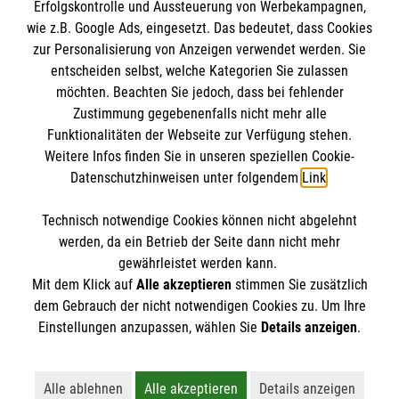
Erfolgskontrolle und Aussteuerung von Werbekampagnen,
Impressum
wie z.B. Google Ads, eingesetzt. Das bedeutet, dass Cookies
Datenschutz
Die Malteser
zur Personalisierung von Anzeigen verwendet werden. Sie
Kontakt
entscheiden selbst, welche Kategorien Sie zulassen
Barrierefreiheit
möchten. Beachten Sie jedoch, dass bei fehlender
Malteser in Deutschland
Zustimmung gegebenenfalls nicht mehr alle
Malteserorden
Funktionalitäten der Webseite zur Verfügung stehen.
Spendenkonto
Weitere Infos finden Sie in unseren speziellen Cookie-
Sharepoint
Datenschutzhinweisen unter folgendem
Link
.
Empfänger: Malteser Hilfsdienst e.V.
Technisch notwendige Cookies können nicht abgelehnt
Bank: PAX Bank für Kirche und Caritas eG
So finden Sie uns
werden, da ein Betrieb der Seite dann nicht mehr
IBAN: DE34 3706 0120 1201 2136 45
gewährleistet werden kann.
Mit dem Klick auf
Alle akzeptieren
stimmen Sie zusätzlich
BIC: GENODED1PA7
Teisendorfer Str. 8
dem Gebrauch der nicht notwendigen Cookies zu. Um Ihre
Der Malteser Hilfsdienst e.V. ist als eingetragene
Einstellungen anzupassen, wählen Sie
Details anzeigen
.
83435 Bad Reichenhall
gemeinnützige Organisation von der Körperschaft- und
Telefon: 08651 7626070
Gewerbesteuer befreit.
Email:
Malteser.BadReichenhall@malteser.org
Alle ablehnen
Alle akzeptieren
Details anzeigen