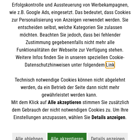
Erfolgskontrolle und Aussteuerung von Werbekampagnen,
Impressum
wie z.B. Google Ads, eingesetzt. Das bedeutet, dass Cookies
Datenschutz
Die Malteser
zur Personalisierung von Anzeigen verwendet werden. Sie
Kontakt
entscheiden selbst, welche Kategorien Sie zulassen
Barrierefreiheit
möchten. Beachten Sie jedoch, dass bei fehlender
Malteser in Deutschland
Zustimmung gegebenenfalls nicht mehr alle
Funktionalitäten der Webseite zur Verfügung stehen.
Malteserorden
Spendenkonto
Weitere Infos finden Sie in unseren speziellen Cookie-
Sharepoint
Datenschutzhinweisen unter folgendem
Link
.
Empfänger: Malteser Hilfsdienst e.V.
Technisch notwendige Cookies können nicht abgelehnt
Bank: PAX Bank für Kirche und Caritas eG
So finden Sie uns
werden, da ein Betrieb der Seite dann nicht mehr
IBAN: DE34 3706 0120 1201 2136 45
gewährleistet werden kann.
Mit dem Klick auf
Alle akzeptieren
stimmen Sie zusätzlich
BIC: GENODED1PA7
Teisendorfer Str. 8
dem Gebrauch der nicht notwendigen Cookies zu. Um Ihre
Der Malteser Hilfsdienst e.V. ist als eingetragene
Einstellungen anzupassen, wählen Sie
Details anzeigen
.
83435 Bad Reichenhall
gemeinnützige Organisation von der Körperschaft- und
Telefon: 08651 7626070
Gewerbesteuer befreit.
Email:
Malteser.BadReichenhall@malteser.org
Alle ablehnen
Alle akzeptieren
Details anzeigen