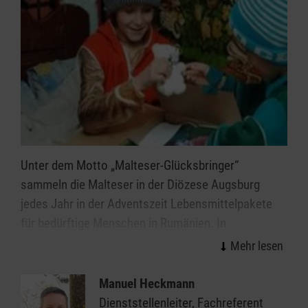
Unter dem Motto „Malteser-Glücksbringer“
sammeln die Malteser in der Diözese Augsburg
jedes Jahr in der Adventszeit Lebensmittelpakete
für bedürftige Menschen in Rumänien. In
Zusammenarbeit mit Schulen, Kindergärten,
Pfarreien und Einzelspendern sammeln wir Pakete
mit festgelegtem Inhalt. An Weihnachten bringen
Manuel Heckmann
ehrenamtliche Malteser-Helfer die Pakete zu
Dienststellenleiter, Fachreferent