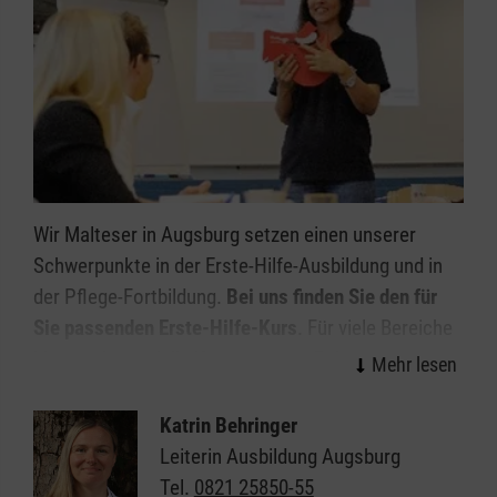
Wir Malteser in Augsburg setzen einen unserer
Schwerpunkte in der Erste-Hilfe-Ausbildung und in
der Pflege-Fortbildung.
Bei uns finden Sie den für
Sie passenden Erste-Hilfe-Kurs
. Für viele Bereiche
bieten wir spezielle Kurse an, zum Beispiel zu den
Themen Kindernotfälle und Sportunfälle – praxisnah
und immer aktuell. Nicht nur für
Katrin Behringer
Führerscheinanwärter spielt Erste Hilfe leisten zu
Leiterin Ausbildung Augsburg
können eine zentrale Rolle, auch für betriebliche
Tel.
0821 25850-55