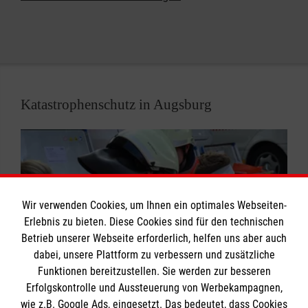
Freizeit zur Verfügung, um Menschen ihre letzten
Herzenswünsche zu erfüllen.
Katastrophenschutz in Augsburg
Wir verwenden Cookies, um Ihnen ein optimales Webseiten-
Erlebnis zu bieten. Diese Cookies sind für den technischen
Betrieb unserer Webseite erforderlich, helfen uns aber auch
dabei, unsere Plattform zu verbessern und zusätzliche
Funktionen bereitzustellen. Sie werden zur besseren
Erfolgskontrolle und Aussteuerung von Werbekampagnen,
Der Malteser Katastrophenschutz kommt immer
wie z.B. Google Ads, eingesetzt. Das bedeutet, dass Cookies