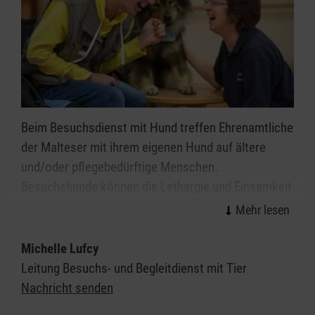
Beim Besuchsdienst mit Hund treffen Ehrenamtliche
der Malteser mit ihrem eigenen Hund auf ältere
und/oder pflegebedürftige Menschen.
Besuchshunde können die Lethargie und Einsamkeit
zurückgezogener Menschen durchbrechen und
jungen, alten, behinderten und kranken Menschen
Freude bereiten.
Michelle Lufcy
Leitung Besuchs- und Begleitdienst mit Tier
Besonders Hunde sind in der Lage, Körper, Geist und
Nachricht senden
Seele aufs Tiefste zu berühren und zu bewegen.