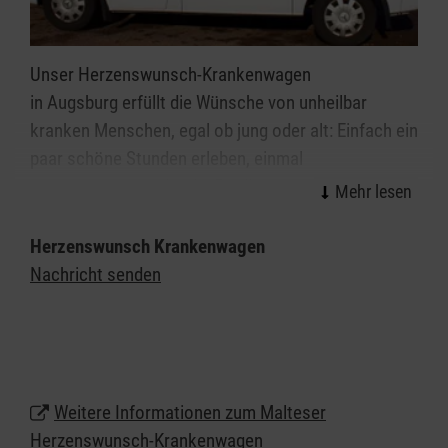
Unser Herzenswunsch-Krankenwagen
in Augsburg erfüllt die Wünsche von unheilbar
kranken Menschen, egal ob jung oder alt: Einfach ein
paar schöne Stunden erleben, einmal
herauskommen oder die Erfüllung einer besonderen
Herzensangelegenheit - dies alles ist möglich.
Herzenswunsch Krankenwagen
Speziell geschulte Ehrenamtliche aus dem
Nachricht senden
medizinischen Bereich stehen den Kindern,
Jugendlichen und Erwachsenen mit einer oft
lebenszeitverkürzenden Erkrankung dabei zur Seite
und ermöglichen diese unvergesslichen Stunden.
Für den Herzenswunsch-Krankenwagen sind alle
Weitere Informationen zum Malteser
Beteiligten ehrenamtlich unterwegs. Sie stellen ihre
Herzenswunsch-Krankenwagen