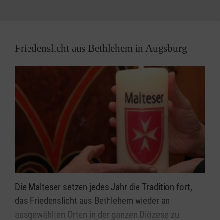
neutrale Information und Beratung über
Hilfsangebote und deren Finanzierung
Beratung zu Leistungen der Kranken- und
Friedenslicht aus Bethlehem in Augsburg
Pflegekassen
Hilfestellung bei Anträgen, Unterstützung bei
Behördenanträgen
persönliche Beratung zur Bewältigung der
Pflege- und Betreuungssituation und zum
Umgang mit dem demenzerkrankten
Angehörigen
Vermittlung von Hilfen und Leistungen lokal
tätiger Anbieter
Bei Bedarf führen wir auch Hausbesuche durch
Die Malteser setzen jedes Jahr die Tradition fort,
Wir unterliegen der Schweigepflicht
das Friedenslicht aus Bethlehem wieder an
Die Beratung ist kostenlos!
ausgewählten Orten in der ganzen Diözese zu