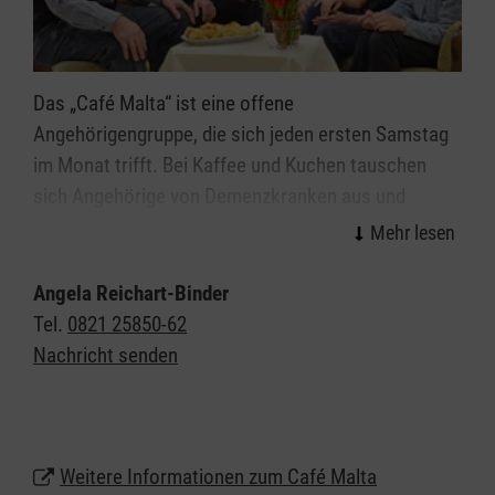
Das „Café Malta“ ist eine offene
Angehörigengruppe, die sich jeden ersten Samstag
im Monat trifft. Bei Kaffee und Kuchen tauschen
sich Angehörige von Demenzkranken aus und
können für einige Stunden vom anstrengenden
Pflegealltag abschalten. In der Regel ist ein Referent
eingeladen, der zu einem Thema rund um die
Angela Reichart-Binder
Alzheimer-Erkrankung spricht. Das Angebot ist
Tel.
0821 25850-62
kostenlos und völlig unverbindlich, man kann auch
Nachricht senden
ohne Anmeldung einfach mal vorbeischauen.
Mit Betreuungsgruppe:
Damit Angehörige die Zeit auch wirklich für sich
Weitere Informationen zum Café Malta