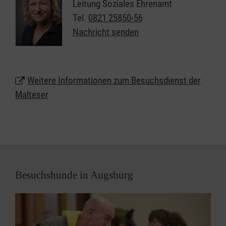
Raum für die persönlichen Bedürfnisse, für die
Leitung Soziales Ehrenamt
Lebensgeschichte und das aktuelle Befinden. Kleine
Tel.
0821 25850-56
Handreichungen im Alltag, ein Spaziergang ins
Nachricht senden
Grüne, ein Besuch im Stadtcafé bereiten
Lebensfreude und stimmen zuversichtlich.
Weitere Informationen zum Besuchsdienst der
Malteser
Besuchshunde in Augsburg