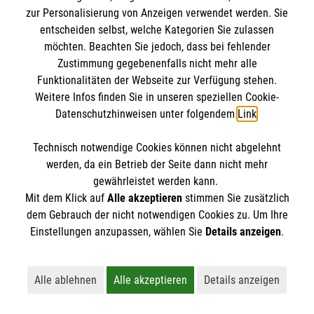
dann zum Einsatz, wenn vielen Menschen akut
zur Personalisierung von Anzeigen verwendet werden. Sie
geholfen werden muss. Egal ob Naturkatastrophen,
entscheiden selbst, welche Kategorien Sie zulassen
möchten. Beachten Sie jedoch, dass bei fehlender
große Brände oder andere schwere Unglücksfälle,
Zustimmung gegebenenfalls nicht mehr alle
die ehrenamtlichen Einsatzkräfte helfen bei allen
Funktionalitäten der Webseite zur Verfügung stehen.
Ereignissen, in denen die Kräfte von Feuerwehr und
Weitere Infos finden Sie in unseren speziellen Cookie-
Rettungsdienst nicht ausreichen.
Manuel Heckmann
Datenschutzhinweisen unter folgendem
Link
.
Dienststellenleiter, Fachreferent
Organisiert in einzelnen Einsatzgruppen sind unsere
Technisch notwendige Cookies können nicht abgelehnt
Rettungshunde Malteser Bayern
Helferinnen und Helfer Spezialisten in den Bereichen
werden, da ein Betrieb der Seite dann nicht mehr
Tel.
0821 25850-30
Sanitätsdienst, Betreuung und
gewährleistet werden kann.
Nachricht senden
Mit dem Klick auf
Alle akzeptieren
stimmen Sie zusätzlich
Transportunterstützung. In all diesen Bereichen
dem Gebrauch der nicht notwendigen Cookies zu. Um Ihre
suchen wir immer Menschen, die im Fall der Fälle
Einstellungen anzupassen, wählen Sie
Details anzeigen
.
bereit sind, sich für ihre Mitmenschen zu
Weitere Informationen zum Malteser
engagieren.
Katastrophenschutz
Alle ablehnen
Alle akzeptieren
Details anzeigen
Lehnt alle nicht-essentiellen Cookies ab
Akzeptiert alle Cookies einschließl
Öffnet detaillie