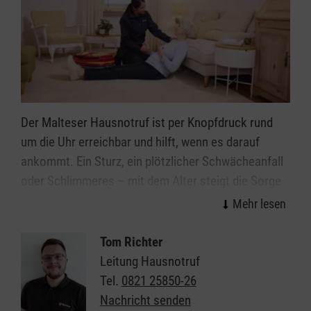
Augsburg den Transport und hilft bei der Verteilung
an bedürftige Familien mit.
Der Malteser Hausnotruf ist per Knopfdruck rund
um die Uhr erreichbar und hilft, wenn es darauf
ankommt. Ein Sturz, ein plötzlicher Schwächeanfall
oder Schlimmeres – mit dem Alter steigt die Sorge
vor den kleinen oder großen Notfällen im Alltag. Wie
gut, wenn immer jemand da ist: Mit dem Malteser
Hausnotruf können Sie oder Ihre Angehörigen allein
Tom Richter
weiter selbstbestimmt und unbeschwert zu Hause in
Leitung Hausnotruf
Augsburg leben. Das kleine, handliche Gerät kann
Tel.
0821 25850-26
wie eine Armbanduhr am Handgelenk getragen
Nachricht senden