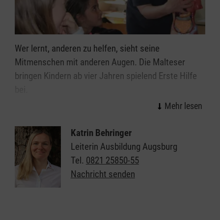
Wer lernt, anderen zu helfen, sieht seine
Mitmenschen mit anderen Augen. Die Malteser
bringen Kindern ab vier Jahren spielend Erste Hilfe
bei.
„Abenteuer Helfen“ heißt diese Aktion. Kinder und
Jugendliche lernen und üben, wie sie Menschen
Katrin Behringer
trösten (also seelisch betreuen), wie sie selbst
Leiterin Ausbildung Augsburg
helfen (also einfache Verbände anlegen) und wie sie
Tel.
0821 25850-55
schnell Hilfe holen (also den Notruf richtig
Nachricht senden
absetzen) können. „Abenteuer Helfen“ ist modular
aufgebaut und richtet sich an Altersgruppen
zwischen 4 und 16 Jahren.