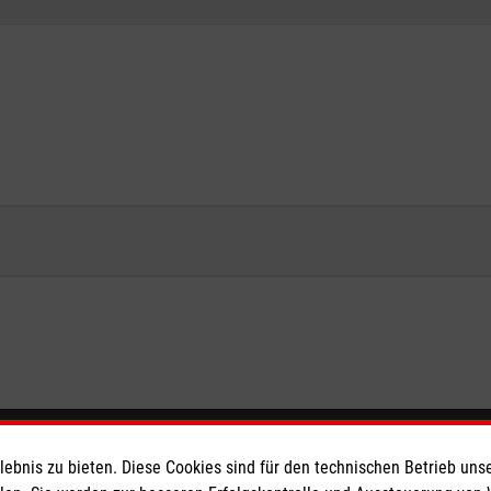
eser
Spendenkonto
bnis zu bieten. Diese Cookies sind für den technischen Betrieb unse