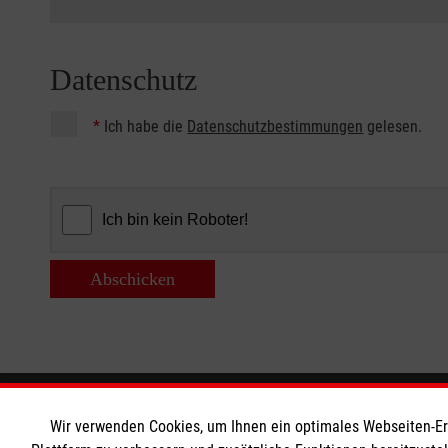
Datenschutz
*
Ich habe die
Datenschutzbestimmungen
gelesen.
Abschicken
Informationen
Die Malt
Wir verwenden Cookies, um Ihnen ein optimales Webseiten-Erle