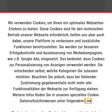
Wir verwenden Cookies, um Ihnen ein optimales Webseiten-
Erlebnis zu bieten. Diese Cookies sind für den technischen
Informationen
Betrieb unserer Webseite erforderlich, helfen uns aber auch
dabei, unsere Plattform zu verbessern und zusätzliche
Funktionen bereitzustellen. Sie werden zur besseren
Erfolgskontrolle und Aussteuerung von Werbekampagnen,
Impressum
wie z.B. Google Ads, eingesetzt. Das bedeutet, dass Cookies
Datenschutz
Die Malteser
zur Personalisierung von Anzeigen verwendet werden. Sie
Kontakt
entscheiden selbst, welche Kategorien Sie zulassen
Barrierefreiheit
möchten. Beachten Sie jedoch, dass bei fehlender
Malteser in Deutschland
Zustimmung gegebenenfalls nicht mehr alle
Malteserorden
Funktionalitäten der Webseite zur Verfügung stehen.
Spendenkonto
Weitere Infos finden Sie in unseren speziellen Cookie-
Sharepoint
Datenschutzhinweisen unter folgendem
Link
.
Empfänger: Malteser Hilfsdienst e.V.