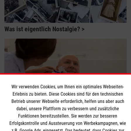
Was ist eigentlich Nostalgie?
Wir verwenden Cookies, um Ihnen ein optimales Webseiten-
Erlebnis zu bieten. Diese Cookies sind für den technischen
Betrieb unserer Webseite erforderlich, helfen uns aber auch
dabei, unsere Plattform zu verbessern und zusätzliche
Wie Körperpflege im hohen Alter funktioniert
Funktionen bereitzustellen. Sie werden zur besseren
Erfolgskontrolle und Aussteuerung von Werbekampagnen, wie
z.B. Google Ads, eingesetzt. Das bedeutet, dass Cookies zur