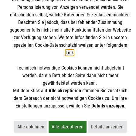
Personalisierung von Anzeigen verwendet werden. Sie
Themenübersicht
Über dieses Magazin
entscheiden selbst, welche Kategorien Sie zulassen möchten.
Beachten Sie jedoch, dass bei fehlender Zustimmung
Kontakt
Impressum
gegebenenfalls nicht mehr alle Funktionalitäten der Webseite
zur Verfügung stehen. Weitere Infos finden Sie in unseren
Datenschutz
Malteser.de
speziellen Cookie-Datenschutzhinweisen unter folgendem
Link
.
Technisch notwendige Cookies können nicht abgelehnt
werden, da ein Betrieb der Seite dann nicht mehr
gewährleistet werden kann.
Mit dem Klick auf
Alle akzeptieren
stimmen Sie zusätzlich
dem Gebrauch der nicht notwendigen Cookies zu. Um Ihre
Einstellungen anzupassen, wählen Sie
Details anzeigen
.
Alle ablehnen
Alle akzeptieren
Details anzeigen
Lehnt alle nicht-essentiellen Cookies ab
Akzeptiert alle Cookies einschließ
Öffnet detailli