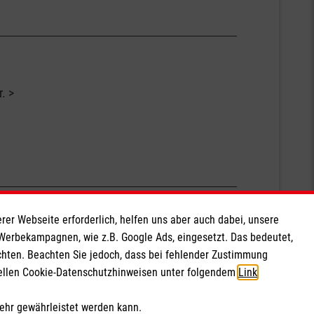
r.
rer Webseite erforderlich, helfen uns aber auch dabei, unsere
 Werbekampagnen, wie z.B. Google Ads, eingesetzt. Das bedeutet,
…
chten. Beachten Sie jedoch, dass bei fehlender Zustimmung
1
2
3
4
nächste
ziellen Cookie-Datenschutzhinweisen unter folgendem
Link
.
mehr gewährleistet werden kann.