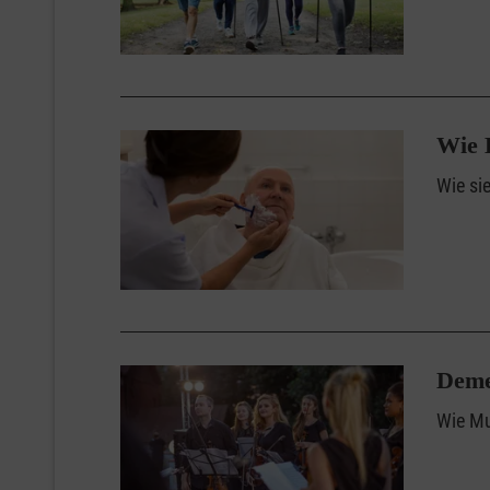
Wie K
Wie si
Deme
Wie Mu