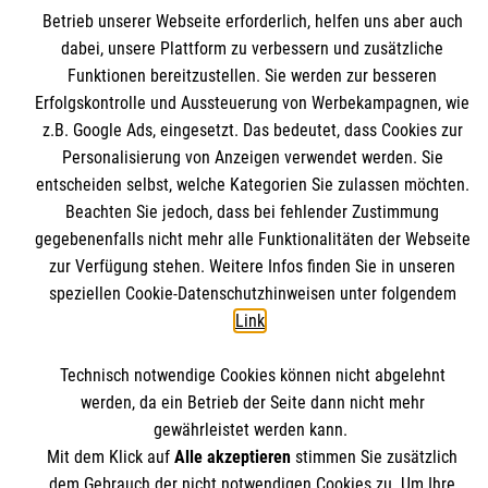
Betrieb unserer Webseite erforderlich, helfen uns aber auch
dabei, unsere Plattform zu verbessern und zusätzliche
Der Tod gehört zum Leben dazu
Funktionen bereitzustellen. Sie werden zur besseren
Muss ich mich aufs Sterben vorbereiten? Und wenn ja,
Erfolgskontrolle und Aussteuerung von Werbekampagnen, wie
wie? Der Umgang mit…
z.B. Google Ads, eingesetzt. Das bedeutet, dass Cookies zur
Beratung
Sterben
Trauer
Personalisierung von Anzeigen verwendet werden. Sie
entscheiden selbst, welche Kategorien Sie zulassen möchten.
Beachten Sie jedoch, dass bei fehlender Zustimmung
gegebenenfalls nicht mehr alle Funktionalitäten der Webseite
Weitere Artikel
zur Verfügung stehen. Weitere Infos finden Sie in unseren
speziellen Cookie-Datenschutzhinweisen unter folgendem
Link
.
Themenübersicht
Über dieses Magazin
Technisch notwendige Cookies können nicht abgelehnt
Kontakt
Impressum
werden, da ein Betrieb der Seite dann nicht mehr
gewährleistet werden kann.
Datenschutz
Malteser.de
Mit dem Klick auf
Alle akzeptieren
stimmen Sie zusätzlich
dem Gebrauch der nicht notwendigen Cookies zu. Um Ihre