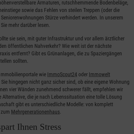
e, höhenverstellbare Armaturen, rutschhemmende Bodenbeläge,
instiege sowie das Fehlen von steilen Treppen (oder die
 den Seniorenwohnungen Stürze verhindert werden. In unserem
 Sie mehr darüber lesen.
lte sie sein, mit guter Infrastruktur und vor allem ärztlicher
 öffentlichen Nahverkehr? Wie weit ist der nächste
axis entfernt? Gibt es Grünanlagen, die zu Spaziergängen
tellen sollten.
Immobilienportale wie
ImmoScout24
oder
Immowelt
Sie hingegen nicht ganz sicher sind, ob eine eigene Wohnung
igenen vier Wänden zunehmend schwerer fällt, empfehlen wir
e Alternative, die je nach Lebenssituation eine tolle Lösung
schaft gibt es unterschiedliche Modelle: von komplett
n zum
Mehrgenerationenhaus
.
part Ihnen Stress