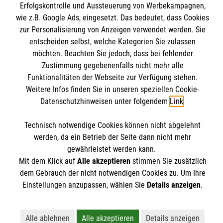
Erfolgskontrolle und Aussteuerung von Werbekampagnen,
Impressum
Malteser online
wie z.B. Google Ads, eingesetzt. Das bedeutet, dass Cookies
Datenschutz
zur Personalisierung von Anzeigen verwendet werden. Sie
entscheiden selbst, welche Kategorien Sie zulassen
Malteserorden
möchten. Beachten Sie jedoch, dass bei fehlender
Malteser Jugend
Zustimmung gegebenenfalls nicht mehr alle
Spendenkonto
Funktionalitäten der Webseite zur Verfügung stehen.
Malteser International
Weitere Infos finden Sie in unseren speziellen Cookie-
Sharepoint
Datenschutzhinweisen unter folgendem
Link
.
Empfänger: Malteser Hilfsdienst e.V.
Bank: Pax-Bank für Kirche und Caritas eG
Soziale Netzwerke
Technisch notwendige Cookies können nicht abgelehnt
IBAN: DE54370601201201206010
werden, da ein Betrieb der Seite dann nicht mehr
gewährleistet werden kann.
BIC: GENODED1PA7
Mit dem Klick auf
Alle akzeptieren
stimmen Sie zusätzlich
Der Malteser Hilfsdienst e.V. ist als eingetragene
dem Gebrauch der nicht notwendigen Cookies zu. Um Ihre
gemeinnützige Organisation von der Körperschaft- und
Einstellungen anzupassen, wählen Sie
Details anzeigen
.
Gewerbesteuer befreit.
Alle ablehnen
Alle akzeptieren
Details anzeigen