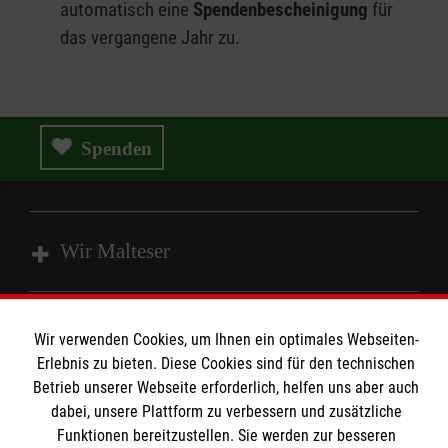
automatisch eine
Spendenbescheinigung
für
das vergangene Jahr zu.
Spenden
Wir Malteser
Spenden und Helfen
Wir verwenden Cookies, um Ihnen ein optimales Webseiten-
Angebote und Leistungen
Informationen
Erlebnis zu bieten. Diese Cookies sind für den technischen
Unsere Kurse
Betrieb unserer Webseite erforderlich, helfen uns aber auch
dabei, unsere Plattform zu verbessern und zusätzliche
Mitarbeiten & Stellenangebote
Kontakt
Funktionen bereitzustellen. Sie werden zur besseren
Wir Malteser