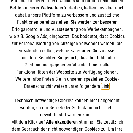
Erlebnis zu bieten. Diese Cookies sind für den technischen
Angebote und Leistungen
Informationen
Betrieb unserer Webseite erforderlich, helfen uns aber auch
Unsere Kurse
dabei, unsere Plattform zu verbessern und zusätzliche
Mitarbeiten & Stellenangebote
Funktionen bereitzustellen. Sie werden zur besseren
Kontakt
Erfolgskontrolle und Aussteuerung von Werbekampagnen,
Wir Malteser
Impressum
wie z.B. Google Ads, eingesetzt. Das bedeutet, dass Cookies
Malteser online
zur Personalisierung von Anzeigen verwendet werden. Sie
Datenschutz
entscheiden selbst, welche Kategorien Sie zulassen
möchten. Beachten Sie jedoch, dass bei fehlender
Malteserorden
Zustimmung gegebenenfalls nicht mehr alle
Malteser Jugend
Spendenkonto
Funktionalitäten der Webseite zur Verfügung stehen.
Malteser International
Weitere Infos finden Sie in unseren speziellen Cookie-
Datenschutzhinweisen unter folgendem
Link
.
Sharepoint
Empfänger: Malteser Hilfsdienst e.V.
Technisch notwendige Cookies können nicht abgelehnt
Bank: Pax-Bank für Kirche und Caritas eG
Soziale Netzwerke
werden, da ein Betrieb der Seite dann nicht mehr
IBAN: DE54370601201201206010
gewährleistet werden kann.
BIC: GENODED1PA7
Mit dem Klick auf
Alle akzeptieren
stimmen Sie zusätzlich
dem Gebrauch der nicht notwendigen Cookies zu. Um Ihre
Der Malteser Hilfsdienst e.V. ist als eingetragene