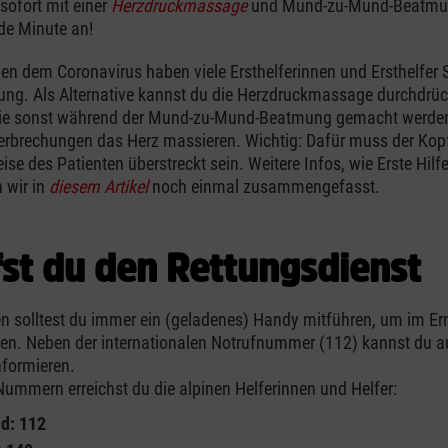
 sofort mit einer
Herzdruckmassage
und Mund-zu-Mund-Beatmu
de Minute an!
n dem Coronavirus haben viele Ersthelferinnen und Ersthelfer 
ung. Als Alternative kannst du die Herzdruckmassage durchdrüc
die sonst während der Mund-zu-Mund-Beatmung gemacht werde
rbrechungen das Herz massieren. Wichtig: Dafür muss der Kopf
se des Patienten überstreckt sein. Weitere Infos, wie Erste Hilf
n wir in
diesem Artikel
noch einmal zusammengefasst.
fst du den Rettungsdienst
n solltest du immer ein (geladenes) Handy mitführen, um im Erns
en. Neben der internationalen Notrufnummer (112) kannst du au
nformieren.
Nummern erreichst du die alpinen Helferinnen und Helfer:
d: 112