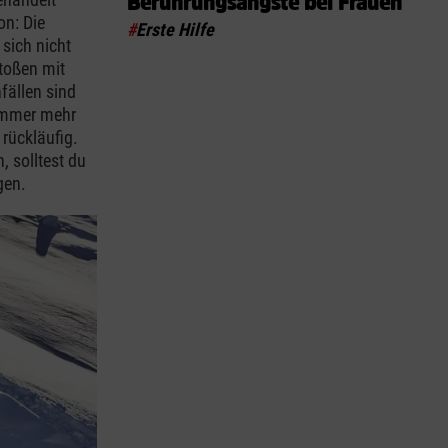
Berührungsängste bei Frauen
on: Die
#
Erste Hilfe
sich nicht
stoßen mit
fällen sind
 immer mehr
 rückläufig.
, solltest du
gen.