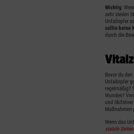
Wichtig
: Wenn
sehr steilen 
Unfallopfer a
sollte keine
durch die Bew
Vital
Bevor du den 
Unfallopfer g
regelmäßig? S
Wunden? Versu
und Skifahrer
Maßnahmen par
Wenn das Unfal
stabile Seiten