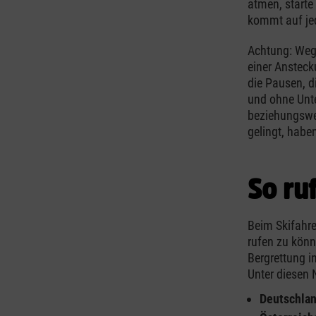
atmen, starte
kommt auf je
Achtung: Wege
einer Ansteck
die Pausen, 
und ohne Unte
beziehungswei
gelingt, habe
So ru
Beim Skifahre
rufen zu könn
Bergrettung i
Unter diesen 
Deutschlan