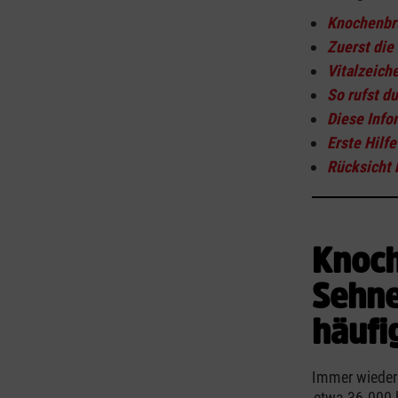
Knochenbrü
Zuerst die 
Vitalzeich
So rufst d
Diese Info
Erste Hilfe
Rücksicht 
Knoc
Sehne
häufi
Immer wieder 
etwa 36.000 