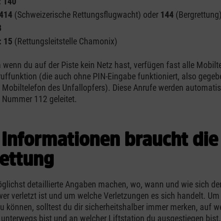
: 140
1414
(Schweizerische Rettungsflugwacht) oder
144
(Bergrettung
8
: 15
(Rettungsleitstelle Chamonix)
 wenn du auf der Piste kein Netz hast, verfügen fast alle Mobilt
ruffunktion (die auch ohne PIN-Eingabe funktioniert, also gegeb
Mobiltelefon des Unfallopfers). Diese Anrufe werden automatis
e Nummer 112 geleitet.
 Informationen braucht die
ettung
öglichst detaillierte Angaben machen, wo, wann und wie sich der
 wer verletzt ist und um welche Verletzungen es sich handelt. Um
u können, solltest du dir sicherheitshalber immer merken, auf w
nterwegs bist und an welcher Liftstation du ausgestiegen bist. 