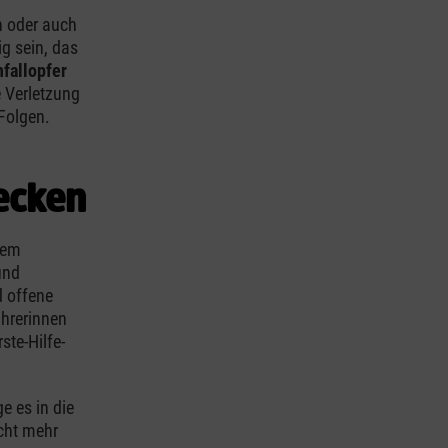
n oder auch
ig sein, das
fallopfer
 Verletzung
Folgen.
hecken
dem
und
d offene
ahrerinnen
ste-Hilfe-
e es in die
icht mehr