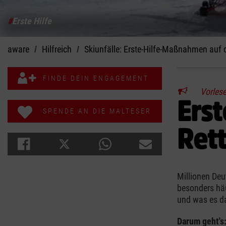
#
Erste Hilfe
aware
Hilfreich
Skiunfälle: Erste-Hilfe-Maßnahmen auf d
FINDE DEIN ENGAGEMENT
Vorles
Erst
SPENDE AN DIE MALTESER
Rett
Millionen Deu
besonders häu
und was es da
Darum geht's