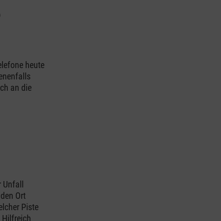
)
elefone heute
enenfalls
ch an die
 Unfall
 den Ort
elcher Piste
Hilfreich