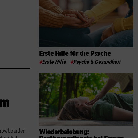
Erste Hilfe für die Psyche
#
Erste Hilfe
#
Psyche & Gesundheit
am
 Snowboarden –
Wiederbelebung:
ehandelt