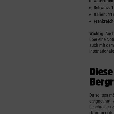
Österreich
Schweiz: 
Italien: 11
Frankreich
Wichtig
: Auch
über eine Not
auch mit dem 
international
Diese
Bergr
Du solltest m
ereignet hat,
beschreiben z
(Nummer) du u