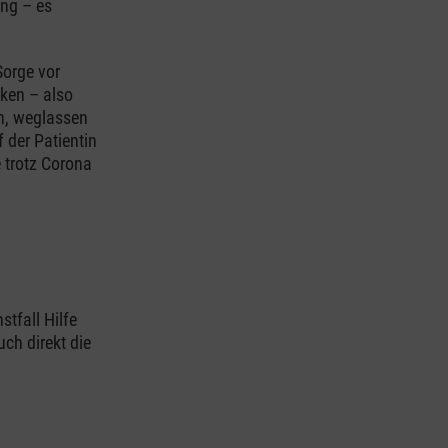
ng – es
Sorge vor
ken – also
n, weglassen
 der Patientin
e trotz Corona
tfall Hilfe
ch direkt die