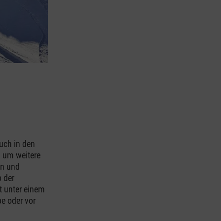
auch in den
, um weitere
en und
b der
kt unter einem
pe oder vor