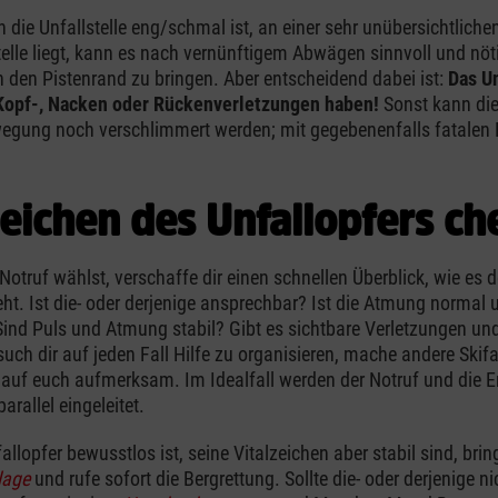
 die Unfallstelle eng/schmal ist, an einer sehr unübersichtliche
Stelle liegt, kann es nach vernünftigem Abwägen sinnvoll und nöt
n den Pistenrand zu bringen. Aber entscheidend dabei ist:
Das Un
 Kopf-, Nacken oder Rückenverletzungen haben!
Sonst kann die
egung noch verschlimmert werden; mit gegebenenfalls fatalen 
zeichen des Unfallopfers c
Notruf wählst, verschaffe dir einen schnellen Überblick, wie es 
eht. Ist die- oder derjenige ansprechbar? Ist die Atmung normal 
ind Puls und Atmung stabil? Gibt es sichtbare Verletzungen un
ch dir auf jeden Fall Hilfe zu organisieren, mache andere Skif
 auf euch aufmerksam. Im Idealfall werden der Notruf und die Er
allel eingeleitet.
lopfer bewusstlos ist, seine Vitalzeichen aber stabil sind, bring
lage
und rufe sofort die Bergrettung. Sollte die- oder derjenige n