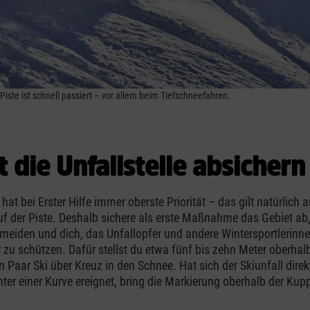
 Piste ist schnell passiert – vor allem beim Tiefschneefahren.
t die Unfallstelle absichern
hat bei Erster Hilfe immer oberste Priorität – das gilt natürlich 
f der Piste. Deshalb sichere als erste Maßnahme das Gebiet ab
rmeiden und dich, das Unfallopfer und andere Wintersportlerinn
r zu schützen. Dafür stellst du etwa fünf bis zehn Meter oberhal
in Paar Ski über Kreuz in den Schnee. Hat sich der Skiunfall dire
nter einer Kurve ereignet, bring die Markierung oberhalb der Kup