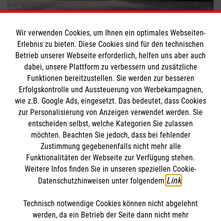
Wiederbelebung: Berührungsängste bei
Frauen
Wir verwenden Cookies, um Ihnen ein optimales Webseiten-
Erlebnis zu bieten. Diese Cookies sind für den technischen
#
Erste Hilfe
Betrieb unserer Webseite erforderlich, helfen uns aber auch
dabei, unsere Plattform zu verbessern und zusätzliche
Funktionen bereitzustellen. Sie werden zur besseren
Bewerte diesen Artikel
Erfolgskontrolle und Aussteuerung von Werbekampagnen,
wie z.B. Google Ads, eingesetzt. Das bedeutet, dass Cookies
zur Personalisierung von Anzeigen verwendet werden. Sie
entscheiden selbst, welche Kategorien Sie zulassen
möchten. Beachten Sie jedoch, dass bei fehlender
Zustimmung gegebenenfalls nicht mehr alle
Funktionalitäten der Webseite zur Verfügung stehen.
Weitere Infos finden Sie in unseren speziellen Cookie-
FINDE DEIN ENGAGEMENT
Link
Datenschutzhinweisen unter folgendem
.
Technisch notwendige Cookies können nicht abgelehnt
Themenübersicht
Über diesen Hub
werden, da ein Betrieb der Seite dann nicht mehr