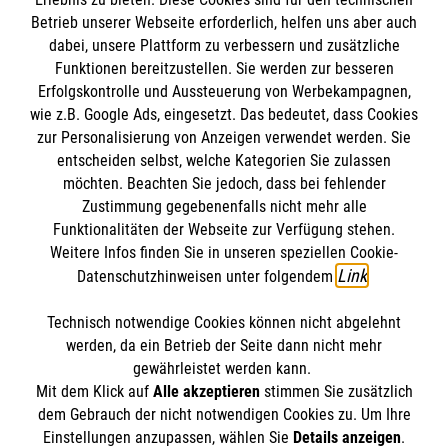
#
Erste Hilfe
Betrieb unserer Webseite erforderlich, helfen uns aber auch
dabei, unsere Plattform zu verbessern und zusätzliche
Funktionen bereitzustellen. Sie werden zur besseren
Bewerte diesen Artikel
Erfolgskontrolle und Aussteuerung von Werbekampagnen,
wie z.B. Google Ads, eingesetzt. Das bedeutet, dass Cookies
zur Personalisierung von Anzeigen verwendet werden. Sie
entscheiden selbst, welche Kategorien Sie zulassen
möchten. Beachten Sie jedoch, dass bei fehlender
Zustimmung gegebenenfalls nicht mehr alle
Funktionalitäten der Webseite zur Verfügung stehen.
Weitere Infos finden Sie in unseren speziellen Cookie-
FINDE DEIN ENGAGEMENT
Link
Datenschutzhinweisen unter folgendem
.
Technisch notwendige Cookies können nicht abgelehnt
Themenübersicht
Über diesen Hub
werden, da ein Betrieb der Seite dann nicht mehr
gewährleistet werden kann.
Kontakt
Impressum
Mit dem Klick auf
Alle akzeptieren
stimmen Sie zusätzlich
STORIES
dem Gebrauch der nicht notwendigen Cookies zu. Um Ihre
HILFREICH
Datenschutz
Malteser.de
Einstellungen anzupassen, wählen Sie
Details anzeigen
.