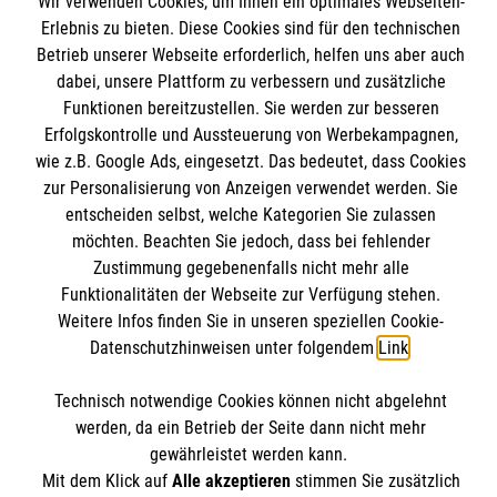
Wir verwenden Cookies, um Ihnen ein optimales Webseiten-
Angebote und Leistungen
Informationen
Erlebnis zu bieten. Diese Cookies sind für den technischen
Unsere Kurse
Betrieb unserer Webseite erforderlich, helfen uns aber auch
dabei, unsere Plattform zu verbessern und zusätzliche
Mitarbeiten & Stellenangebote
Kontakt
Funktionen bereitzustellen. Sie werden zur besseren
Wir Malteser
Erfolgskontrolle und Aussteuerung von Werbekampagnen,
Impressum
Malteser online
wie z.B. Google Ads, eingesetzt. Das bedeutet, dass Cookies
Datenschutz
zur Personalisierung von Anzeigen verwendet werden. Sie
entscheiden selbst, welche Kategorien Sie zulassen
Malteserorden
möchten. Beachten Sie jedoch, dass bei fehlender
Malteser Jugend
Zustimmung gegebenenfalls nicht mehr alle
Spendenkonto
Funktionalitäten der Webseite zur Verfügung stehen.
Malteser International
Weitere Infos finden Sie in unseren speziellen Cookie-
Sharepoint
Datenschutzhinweisen unter folgendem
Link
.
Empfänger: Malteser Hilfsdienst e.V.
Bank: Pax-Bank für Kirche und Caritas eG
Soziale Netzwerke
Technisch notwendige Cookies können nicht abgelehnt
IBAN: DE54370601201201206010
werden, da ein Betrieb der Seite dann nicht mehr
gewährleistet werden kann.
BIC: GENODED1PA7
Mit dem Klick auf
Alle akzeptieren
stimmen Sie zusätzlich
Der Malteser Hilfsdienst e.V. ist als eingetragene