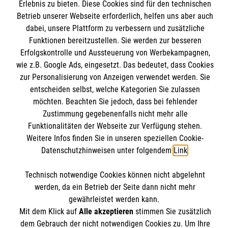
Informationen
Erlebnis zu bieten. Diese Cookies sind für den technischen
Unsere Kurse
Betrieb unserer Webseite erforderlich, helfen uns aber auch
Mitarbeiten & Stellenangebote
dabei, unsere Plattform zu verbessern und zusätzliche
Kontakt
Funktionen bereitzustellen. Sie werden zur besseren
Wir Malteser
Erfolgskontrolle und Aussteuerung von Werbekampagnen,
Impressum
Malteser online
wie z.B. Google Ads, eingesetzt. Das bedeutet, dass Cookies
Datenschutz
zur Personalisierung von Anzeigen verwendet werden. Sie
entscheiden selbst, welche Kategorien Sie zulassen
Malteserorden
möchten. Beachten Sie jedoch, dass bei fehlender
Malteser Jugend
Spendenkonto
Zustimmung gegebenenfalls nicht mehr alle
Malteser International
Funktionalitäten der Webseite zur Verfügung stehen.
Weitere Infos finden Sie in unseren speziellen Cookie-
Sharepoint
Empfänger: Malteser Hilfsdienst e.V.
Datenschutzhinweisen unter folgendem
Link
.
Bank: Pax-Bank für Kirche und Caritas eG
Soziale Netzwerke
Technisch notwendige Cookies können nicht abgelehnt
IBAN: DE54370601201201206010
werden, da ein Betrieb der Seite dann nicht mehr
BIC: GENODED1PA7
gewährleistet werden kann.
Mit dem Klick auf
Alle akzeptieren
stimmen Sie zusätzlich
Der Malteser Hilfsdienst e.V. ist als eingetragene
dem Gebrauch der nicht notwendigen Cookies zu. Um Ihre