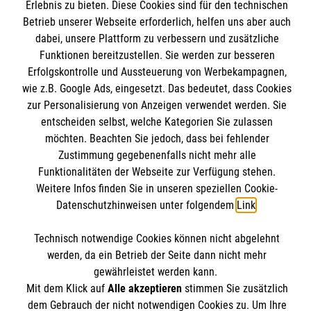
Informationen
Erlebnis zu bieten. Diese Cookies sind für den technischen
Unsere Kurse
Betrieb unserer Webseite erforderlich, helfen uns aber auch
Mitarbeiten & Stellenangebote
dabei, unsere Plattform zu verbessern und zusätzliche
Kontakt
Funktionen bereitzustellen. Sie werden zur besseren
Wir Malteser
Erfolgskontrolle und Aussteuerung von Werbekampagnen,
Impressum
Malteser online
wie z.B. Google Ads, eingesetzt. Das bedeutet, dass Cookies
Datenschutz
zur Personalisierung von Anzeigen verwendet werden. Sie
entscheiden selbst, welche Kategorien Sie zulassen
Malteserorden
möchten. Beachten Sie jedoch, dass bei fehlender
Malteser Jugend
Spendenkonto
Zustimmung gegebenenfalls nicht mehr alle
Malteser International
Funktionalitäten der Webseite zur Verfügung stehen.
Weitere Infos finden Sie in unseren speziellen Cookie-
Sharepoint
Empfänger: Malteser Hilfsdienst e.V.
Datenschutzhinweisen unter folgendem
Link
.
Bank: Pax-Bank für Kirche und Caritas eG
Soziale Netzwerke
Technisch notwendige Cookies können nicht abgelehnt
IBAN: DE54370601201201206010
werden, da ein Betrieb der Seite dann nicht mehr
BIC: GENODED1PA7
gewährleistet werden kann.
Mit dem Klick auf
Alle akzeptieren
stimmen Sie zusätzlich
Der Malteser Hilfsdienst e.V. ist als eingetragene
dem Gebrauch der nicht notwendigen Cookies zu. Um Ihre