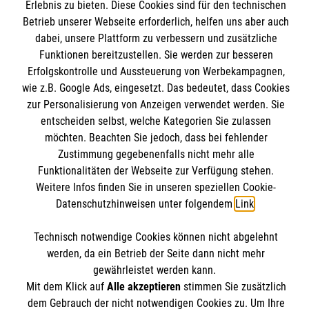
Informationen
Erlebnis zu bieten. Diese Cookies sind für den technischen
Unsere Kurse
Betrieb unserer Webseite erforderlich, helfen uns aber auch
Mitarbeiten & Stellenangebote
dabei, unsere Plattform zu verbessern und zusätzliche
Kontakt
Funktionen bereitzustellen. Sie werden zur besseren
Wir Malteser
Erfolgskontrolle und Aussteuerung von Werbekampagnen,
Impressum
Malteser online
wie z.B. Google Ads, eingesetzt. Das bedeutet, dass Cookies
Datenschutz
zur Personalisierung von Anzeigen verwendet werden. Sie
entscheiden selbst, welche Kategorien Sie zulassen
Malteserorden
möchten. Beachten Sie jedoch, dass bei fehlender
Malteser Jugend
Spendenkonto
Zustimmung gegebenenfalls nicht mehr alle
Malteser International
Funktionalitäten der Webseite zur Verfügung stehen.
Weitere Infos finden Sie in unseren speziellen Cookie-
Sharepoint
Empfänger: Malteser Hilfsdienst e.V.
Datenschutzhinweisen unter folgendem
Link
.
Bank: Pax-Bank für Kirche und Caritas eG
Soziale Netzwerke
Technisch notwendige Cookies können nicht abgelehnt
IBAN: DE54370601201201206010
werden, da ein Betrieb der Seite dann nicht mehr
BIC: GENODED1PA7
gewährleistet werden kann.
Mit dem Klick auf
Alle akzeptieren
stimmen Sie zusätzlich
Der Malteser Hilfsdienst e.V. ist als eingetragene
dem Gebrauch der nicht notwendigen Cookies zu. Um Ihre