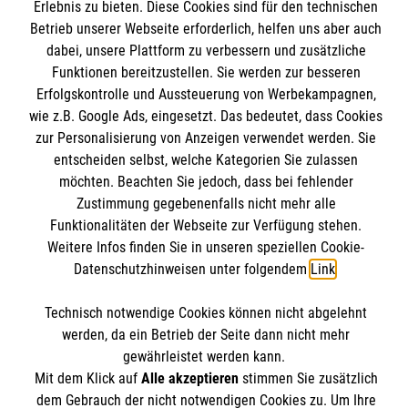
Informationen
Erlebnis zu bieten. Diese Cookies sind für den technischen
Unsere Kurse
Betrieb unserer Webseite erforderlich, helfen uns aber auch
Mitarbeiten & Stellenangebote
dabei, unsere Plattform zu verbessern und zusätzliche
Kontakt
Funktionen bereitzustellen. Sie werden zur besseren
Wir Malteser
Erfolgskontrolle und Aussteuerung von Werbekampagnen,
Impressum
Malteser online
wie z.B. Google Ads, eingesetzt. Das bedeutet, dass Cookies
Datenschutz
zur Personalisierung von Anzeigen verwendet werden. Sie
entscheiden selbst, welche Kategorien Sie zulassen
Malteserorden
möchten. Beachten Sie jedoch, dass bei fehlender
Malteser Jugend
Spendenkonto
Zustimmung gegebenenfalls nicht mehr alle
Malteser International
Funktionalitäten der Webseite zur Verfügung stehen.
Weitere Infos finden Sie in unseren speziellen Cookie-
Sharepoint
Empfänger: Malteser Hilfsdienst e.V.
Datenschutzhinweisen unter folgendem
Link
.
Bank: Pax-Bank für Kirche und Caritas eG
Soziale Netzwerke
Technisch notwendige Cookies können nicht abgelehnt
IBAN: DE54370601201201206010
werden, da ein Betrieb der Seite dann nicht mehr
BIC: GENODED1PA7
gewährleistet werden kann.
Mit dem Klick auf
Alle akzeptieren
stimmen Sie zusätzlich
Der Malteser Hilfsdienst e.V. ist als eingetragene
dem Gebrauch der nicht notwendigen Cookies zu. Um Ihre