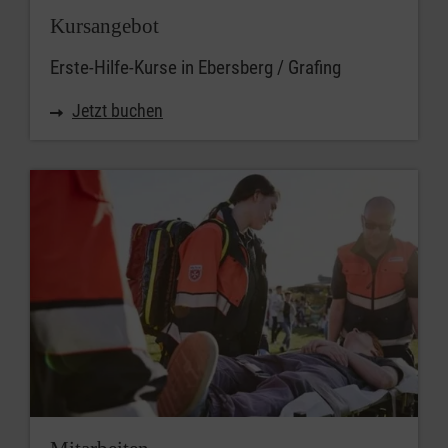
Umkreis
Kursangebot
Erste-Hilfe-Kurse in Ebersberg / Grafing
Jetzt buchen
Passende Kurse suchen