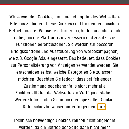
Wir verwenden Cookies, um Ihnen ein optimales Webseiten-
Erlebnis zu bieten. Diese Cookies sind für den technischen
Informationen
Betrieb unserer Webseite erforderlich, helfen uns aber auch
dabei, unsere Plattform zu verbessern und zusätzliche
Funktionen bereitzustellen. Sie werden zur besseren
Erfolgskontrolle und Aussteuerung von Werbekampagnen,
Impressum
wie z.B. Google Ads, eingesetzt. Das bedeutet, dass Cookies
Datenschutz
Die Malteser
zur Personalisierung von Anzeigen verwendet werden. Sie
Kontakt
entscheiden selbst, welche Kategorien Sie zulassen
Barrierefreiheit
möchten. Beachten Sie jedoch, dass bei fehlender
Malteser in Deutschland
Zustimmung gegebenenfalls nicht mehr alle
Malteserorden
Funktionalitäten der Webseite zur Verfügung stehen.
Spendenkonto
Weitere Infos finden Sie in unseren speziellen Cookie-
Sharepoint
Datenschutzhinweisen unter folgendem
Link
.
Empfänger: Malteser Hilfsdienst e.V.
Technisch notwendige Cookies können nicht abgelehnt
Bank: PAX Bank für Kirche und Caritas eG
So finden Sie uns
werden, da ein Betrieb der Seite dann nicht mehr