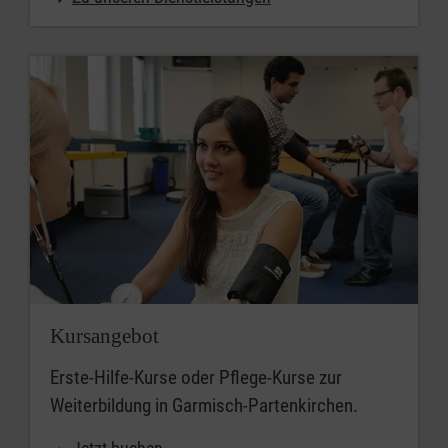
Ort
PLZ / Ort
PLZ
Umkreis
Kursangebot
Erste-Hilfe-Kurse oder Pflege-Kurse zur
Weiterbildung in Garmisch-Partenkirchen.