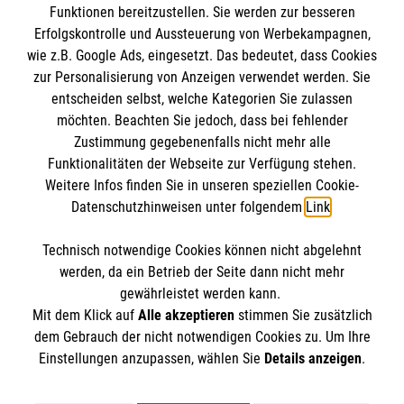
Funktionen bereitzustellen. Sie werden zur besseren
Erfolgskontrolle und Aussteuerung von Werbekampagnen,
Impressum
wie z.B. Google Ads, eingesetzt. Das bedeutet, dass Cookies
Datenschutz
Die Malteser
zur Personalisierung von Anzeigen verwendet werden. Sie
Kontakt
entscheiden selbst, welche Kategorien Sie zulassen
Barrierefreiheit
möchten. Beachten Sie jedoch, dass bei fehlender
Malteser in Deutschland
Zustimmung gegebenenfalls nicht mehr alle
Malteserorden
Funktionalitäten der Webseite zur Verfügung stehen.
Spendenkonto
Weitere Infos finden Sie in unseren speziellen Cookie-
Sharepoint
Datenschutzhinweisen unter folgendem
Link
.
Empfänger: Malteser Hilfsdienst e.V.
Technisch notwendige Cookies können nicht abgelehnt
Bank: PAX Bank für Kirche und Caritas eG
So finden Sie uns
werden, da ein Betrieb der Seite dann nicht mehr
IBAN: DE03370601201201213718
gewährleistet werden kann.
Mit dem Klick auf
Alle akzeptieren
stimmen Sie zusätzlich
BIC: GENODED1PA7
Burgstraße 15
dem Gebrauch der nicht notwendigen Cookies zu. Um Ihre
Der Malteser Hilfsdienst e.V. ist als eingetragene
Einstellungen anzupassen, wählen Sie
Details anzeigen
.
82467 Garmisch-Partenkirchen
gemeinnützige Organisation von der Körperschaft- und
Telefon: 08821 947800