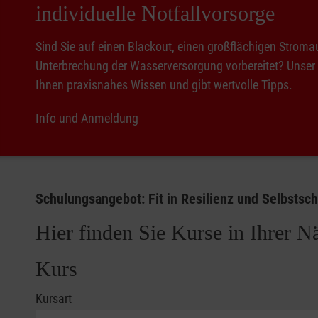
individuelle Notfallvorsorge
Sind Sie auf einen Blackout, einen großflächigen Stromau
Unterbrechung der Wasserversorgung vorbereitet? Unser R
Ihnen praxisnahes Wissen und gibt wertvolle Tipps.
Info und Anmeldung
Schulungsangebot: Fit in Resilienz und Selbstsc
Hier finden Sie Kurse in Ihrer N
Kurs
Kursart