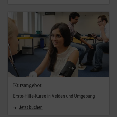
PLZ / Ort
PLZ
Umkreis
Kursangebot
Erste-Hilfe-Kurse in Velden und Umgebung
Jetzt buchen