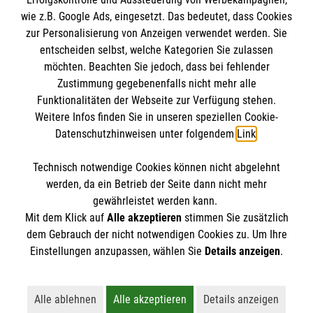
Impressum
wie z.B. Google Ads, eingesetzt. Das bedeutet, dass Cookies
Datenschutz
Die Malteser
zur Personalisierung von Anzeigen verwendet werden. Sie
Kontakt
entscheiden selbst, welche Kategorien Sie zulassen
Barrierefreiheit
möchten. Beachten Sie jedoch, dass bei fehlender
Malteser in Deutschland
Zustimmung gegebenenfalls nicht mehr alle
Malteserorden
Funktionalitäten der Webseite zur Verfügung stehen.
Spendenkonto
Weitere Infos finden Sie in unseren speziellen Cookie-
Sharepoint
Datenschutzhinweisen unter folgendem
Link
.
Empfänger: Malteser Hilfsdienst e.V.
Technisch notwendige Cookies können nicht abgelehnt
Bank: PAX Bank für Kirche und Caritas eG
So finden Sie uns
werden, da ein Betrieb der Seite dann nicht mehr
IBAN: DE35 3706 0120 1201 2135 30
gewährleistet werden kann.
Mit dem Klick auf
Alle akzeptieren
stimmen Sie zusätzlich
BIC: GENODED1PA7
Ziegeleistraße 4
dem Gebrauch der nicht notwendigen Cookies zu. Um Ihre
Der Malteser Hilfsdienst e.V. ist als eingetragene
Einstellungen anzupassen, wählen Sie
Details anzeigen
.
84149 Velden
gemeinnützige Organisation von der Körperschaft- und
Telefon: 08742 1509
Gewerbesteuer befreit.
Email:
malteser.velden@malteser.org
Alle ablehnen
Alle akzeptieren
Details anzeigen
Lehnt alle nicht-essentiellen Cookies ab
Akzeptiert alle Cookies einschließl
Öffnet detaillie