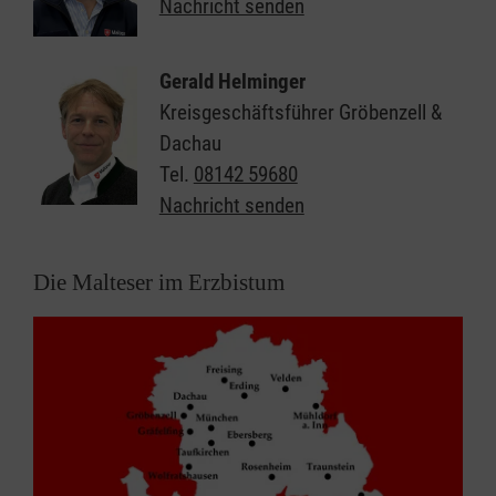
Nachricht senden
Wann soll der Kurs
beginnen?
Gerald Helminger
So früh wie möglich
Kreisgeschäftsführer Gröbenzell &
Zum angegebenen Zeitpunkt
Dachau
Tel.
08142 59680
frühestens ab dem
Nachricht senden
Die Malteser im Erzbistum
Ort
PLZ / Ort