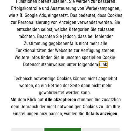
Funktionen bereitzustellen. Sie werden zur besseren
Erfolgskontrolle und Aussteuerung von Werbekampagnen,
Impressum
wie z.B. Google Ads, eingesetzt. Das bedeutet, dass Cookies
Datenschutz
Die Malteser
zur Personalisierung von Anzeigen verwendet werden. Sie
Kontakt
entscheiden selbst, welche Kategorien Sie zulassen
Barrierefreiheit
möchten. Beachten Sie jedoch, dass bei fehlender
Malteser in Deutschland
Zustimmung gegebenenfalls nicht mehr alle
Malteserorden
Funktionalitäten der Webseite zur Verfügung stehen.
Spendenkonto
Weitere Infos finden Sie in unseren speziellen Cookie-
Sharepoint
Datenschutzhinweisen unter folgendem
Link
.
Empfänger: Malteser Hilfsdienst e.V.
Technisch notwendige Cookies können nicht abgelehnt
Bank: PAX Bank für Kirche und Caritas eG
So finden Sie uns
werden, da ein Betrieb der Seite dann nicht mehr
IBAN: DE38370601201201213670
gewährleistet werden kann.
Mit dem Klick auf
Alle akzeptieren
stimmen Sie zusätzlich
BIC: GENODED1PA7
Schleißheimer Str. 89
dem Gebrauch der nicht notwendigen Cookies zu. Um Ihre
Der Malteser Hilfsdienst e.V. ist als eingetragene
Einstellungen anzupassen, wählen Sie
Details anzeigen
.
85221 Dachau
gemeinnützige Organisation von der Körperschaft- und
Telefon: 08131 3330594
Gewerbesteuer befreit.