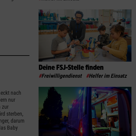
Deine FSJ-Stelle finden
#
Freiwilligendienst
#
Helfer im Einsatz
meckt nach
ern nur
n zur
ird sterben,
nger, darum
 das Baby