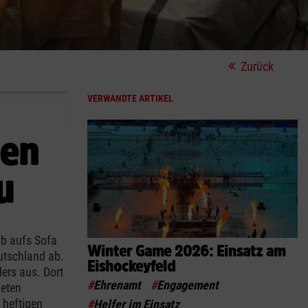
Zurück
VERWANDTE ARTIKEL
ben
u
b aufs Sofa
Winter Game 2026: Einsatz am
eutschland ab.
Eishockeyfeld
ers aus. Dort
#
Ehrenamt
#
Engagement
ieten
 heftigen
#
Helfer im Einsatz