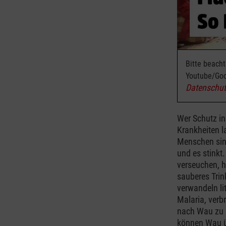
Bitte beach
Youtube/Goo
Datenschut
Wer Schutz in
Krankheiten l
Menschen sind
und es stinkt
verseuchen, h
sauberes Trin
verwandeln li
Malaria, verb
nach Wau zu 
können Wau ü