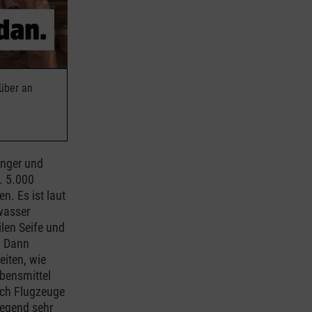
rüber an
unger und
. 5.000
. Es ist laut
wasser
len Seife und
t. Dann
eiten, wie
ebensmittel
och Flugzeuge
Gegend sehr