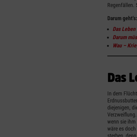
Regenfällen. S
Darum geht's
Das Leben
Darum müs
Wau – Krie
Das L
In dem Flücht
Erdnussbutter
diejenigen, d
Verzweiflung. 
wenn sie ihm 
wäre es doch 
sterben, denn