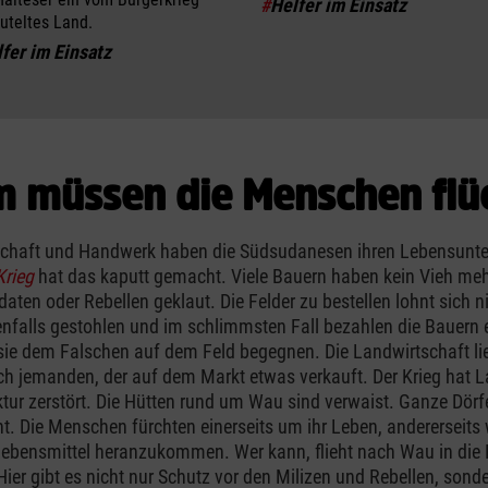
#
Helfer im Einsatz
uteltes Land.
fer im Einsatz
 müssen die Menschen flü
schaft und Handwerk haben die Südsudanesen ihren Lebensunte
Krieg
hat das kaputt gemacht. Viele Bauern haben kein Vieh meh
aten oder Rebellen geklaut. Die Felder zu bestellen lohnt sich n
enfalls gestohlen und im schlimmsten Fall bezahlen die Bauern
ie dem Falschen auf dem Feld begegnen. Die Landwirtschaft lie
h jemanden, der auf dem Markt etwas verkauft. Der Krieg hat L
ktur zerstört. Die Hütten rund um Wau sind verwaist. Ganze Dörf
t. Die Menschen fürchten einerseits um ihr Leben, andererseits
Lebensmittel heranzukommen. Wer kann, flieht nach Wau in die
Hier gibt es nicht nur Schutz vor den Milizen und Rebellen, sond