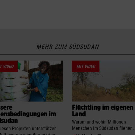
MEHR ZUM SÜDSUDAN
T VIDEO
MIT VIDEO
sere
Flüchtling im eigenen
bensbedingungen im
Land
dsudan
Warum und wohin Millionen
Menschen im Südsudan fliehen.
diesen Projekten unterstützen
Malteser ein vom Bürgerkrieg