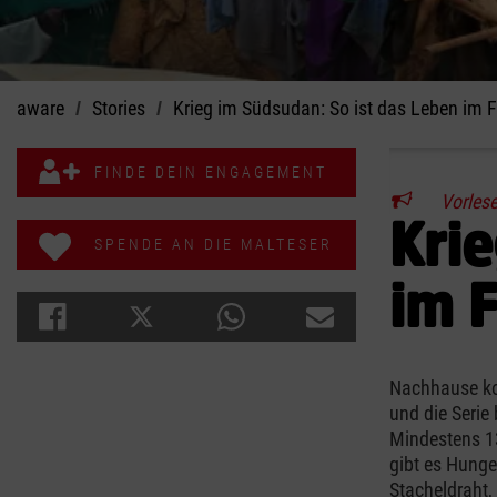
aware
Stories
Krieg im Südsudan: So ist das Leben im
FINDE DEIN ENGAGEMENT
Vorles
Kri
SPENDE AN DIE MALTESER
im 
Nachhause ko
und die Serie
Mindestens 13
gibt es Hunge
Stacheldraht