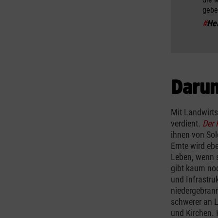
gebe
#
Hel
Darum
Mit Landwirt
verdient.
Der 
ihnen von Sold
Ernte wird eb
Leben, wenn s
gibt kaum noc
und Infrastru
niedergebrann
schwerer an 
und Kirchen. 