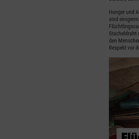
Hunger und An
sind einigerm
Flüchtlingsca
Stacheldraht 
den Menschen
Respekt vor d