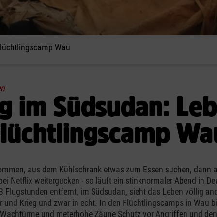
 Flüchtlingscamp Wau
en
eg im Südsudan: Le
Flüchtlingscamp Wa
mmen, aus dem Kühlschrank etwas zum Essen suchen, dann a
 bei Netflix weitergucken - so läuft ein stinknormaler Abend in D
 Flugstunden entfernt, im Südsudan, sieht das Leben völlig and
r und Krieg und zwar in echt. In den Flüchtlingscamps in Wau b
, Wachtürme und meterhohe Zäune Schutz vor Angriffen und den