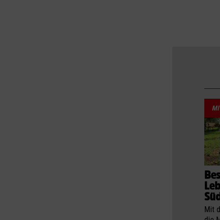
MI
Bes
Le
Sü
Mit 
die 