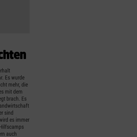
chten
rhalt
r. Es wurde
icht mehr, die
 es mit dem
gt brach. Es
andwirtschaft
er sind
 wird es immer
 Hilfscamps
ern auch