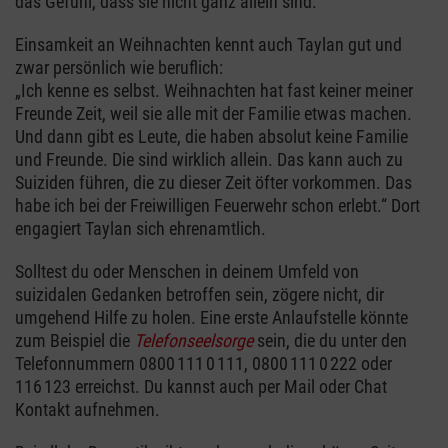
das Gefühl, dass sie nicht ganz allein sind.“
Einsamkeit an Weihnachten kennt auch Taylan gut und
zwar persönlich wie beruflich:
„Ich kenne es selbst. Weihnachten hat fast keiner meiner
Freunde Zeit, weil sie alle mit der Familie etwas machen.
Und dann gibt es Leute, die haben absolut keine Familie
und Freunde. Die sind wirklich allein. Das kann auch zu
Suiziden führen, die zu dieser Zeit öfter vorkommen. Das
habe ich bei der Freiwilligen Feuerwehr schon erlebt.“ Dort
engagiert Taylan sich ehrenamtlich.
Solltest du oder Menschen in deinem Umfeld von
suizidalen Gedanken betroffen sein, zögere nicht, dir
umgehend Hilfe zu holen. Eine erste Anlaufstelle könnte
zum Beispiel die
Telefonseelsorge
sein, die du unter den
Telefonnummern 0800 111 0 111, 0800 111 0 222 oder
116 123 erreichst. Du kannst auch per Mail oder Chat
Kontakt aufnehmen.