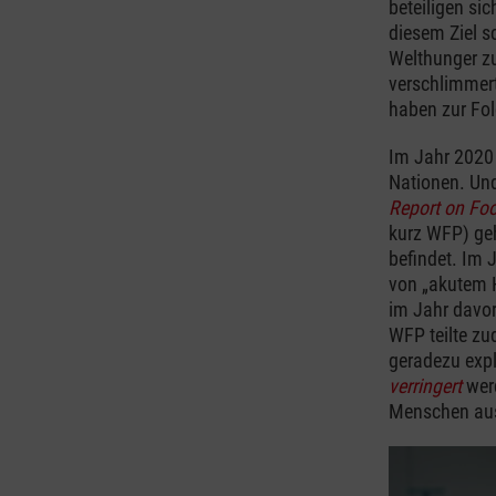
beteiligen sic
diesem Ziel 
Welthunger zu
verschlimmert
haben zur Fo
Im Jahr 202
Nationen. Und
Report on Fo
kurz WFP) geh
befindet. Im 
von „akutem H
im Jahr davor
WFP teilte z
geradezu exp
verringert
werd
Menschen aus