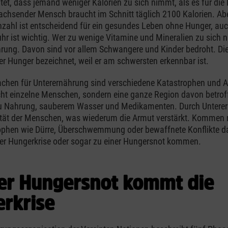
et, dass jemand weniger Kalorien zu sich nimmt, als es für die 
achsender Mensch braucht im Schnitt täglich 2100 Kalorien. Abe
nzahl ist entscheidend für ein gesundes Leben ohne Hunger, auch
hr ist wichtig. Wer zu wenige Vitamine und Mineralien zu sich n
rung. Davon sind vor allem Schwangere und Kinder bedroht. Di
er Hunger bezeichnet, weil er am schwersten erkennbar ist.
chen für Unterernährung sind verschiedene Katastrophen und A
cht einzelne Menschen, sondern eine ganze Region davon betroff
u Nahrung, sauberem Wasser und Medikamenten. Durch Unterer
vität der Menschen, was wiederum die Armut verstärkt. Kommen
ophen wie Dürre, Überschwemmung oder bewaffnete Konflikte d
ner Hungerkrise oder sogar zu einer Hungersnot kommen.
er Hungersnot kommt die
rkrise