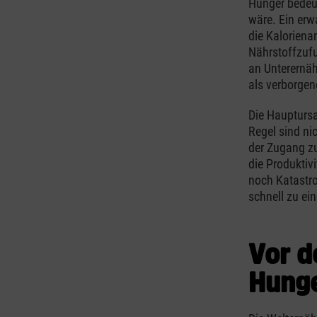
Hunger bedeut
wäre. Ein erw
die Kaloriena
Nährstoffzufu
an Unterernäh
als verborgen
Die Hauptursa
Regel sind ni
der Zugang z
die Produkti
noch Katastr
schnell zu ei
Vor d
Hunge