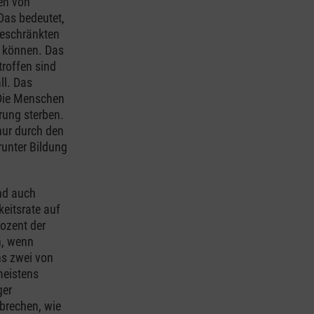
en von
Das bedeutet,
geschränkten
 können. Das
troffen sind
ll. Das
 Die Menschen
rung sterben.
nur durch den
unter Bildung
nd auch
keitsrate auf
ozent der
n, wenn
ns zwei von
meistens
ger
brechen, wie