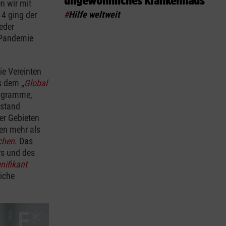
ungewöhnliches Krankenhaus
n wir mit
#
Hilfe weltweit
4 ging der
eder
-Pandemie
ie Vereinten
s dem „
Global
rogramme,
tstand
er Gebieten
en mehr als
chen
. Das
s und des
nifikant
iche