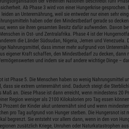
rungsorganisation der Vereinten Nationen beschreibt fünf Phas
icherheit. Ab Phase 3 wird von einer Hungerkrise gesprochen. 
leiden an Unterernährung, weil sie entweder nur einen sehr ein
hrungsmitteln haben oder den Mindestbedarf gerade so decken
nur, wenn sie ihren gesamten Besitz dafür aufwenden. Davon be
 Menschen in Ost- und Zentralafrika. Phase 4 ist der Hungernotfa
r anderem die Länder Südsudan, Nigeria, Jemen und Venezuela.
ige Nahrungsmittel, dass immer mehr aufgrund von Unterernäh
us eigener Kraft schaffen, den Mindestbedarf zu decken, dann 
ermögenswerten und indem sie auf andere wichtige Dinge – dar
ot ist Phase 5. Die Menschen haben so wenig Nahrungsmittel u
, dass sie extrem unterernährt sind. Dadurch steigt die Sterblich
s Maß an. Diese Phase ist dann erreicht, wenn mindestens 20 Pr
iner Region weniger als 2100 Kilokalorien pro Tag essen könne
 Prozent der Kinder akut unterernährt sind und wenn mindeste
hen pro Tag aufgrund von Hunger sterben. Die Hungersnot ist 
lokal begrenzt. Sie entsteht vor allem dann, wenn in den von Hun
egionen zusätzlich Kriege, Unruhen oder Naturkatastrophen aus