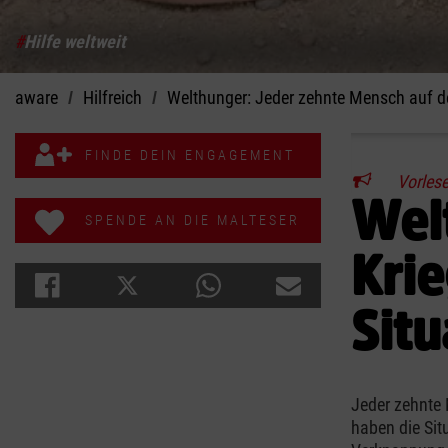
#
Hilfe weltweit
aware
Hilfreich
Welthunger: Jeder zehnte Mensch auf der
FINDE DEIN ENGAGEMENT
Vorles
Wel
SPENDE AN DIE MALTESER
Krie
Situ
Jeder zehnte
haben die Sit