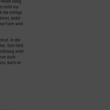
Person nötig
r nicht nur
 die richtige
immt, leidet
ese Form wird
rmut. In der
en. Dort fehlt
nährung sinkt
 nun auch
azu, kann es