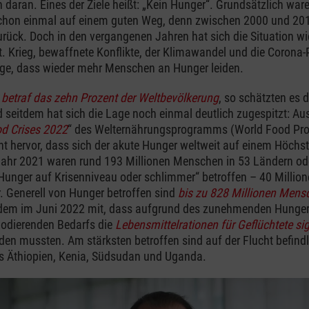
h daran. Eines der Ziele heißt: „Kein Hunger“. Grundsätzlich ware
schon einmal auf einem guten Weg, denn zwischen 2000 und 201
rück. Doch in den vergangenen Jahren hat sich die Situation wi
. Krieg, bewaffnete Konflikte, der Klimawandel und die Corona
lge, dass wieder mehr Menschen an Hunger leiden.
0
betraf das zehn Prozent der Weltbevölkerung
, so schätzten es d
 seitdem hat sich die Lage noch einmal deutlich zugespitzt: Au
od Crises 2022
“ des Welternährungsprogramms (World Food P
t hervor, dass sich der akute Hunger weltweit auf einem Höchs
Jahr 2021 waren rund 193 Millionen Menschen in 53 Ländern od
unger auf Krisenniveau oder schlimmer“ betroffen – 40 Million
. Generell von Hunger betroffen sind
bis zu 828 Millionen Mens
udem im Juni 2022 mit, dass aufgrund des zunehmenden Hunger
lodierenden Bedarfs die
Lebensmittelrationen für Geflüchtete sig
en mussten. Am stärksten betroffen sind auf der Flucht befindl
 Äthiopien, Kenia, Südsudan und Uganda.