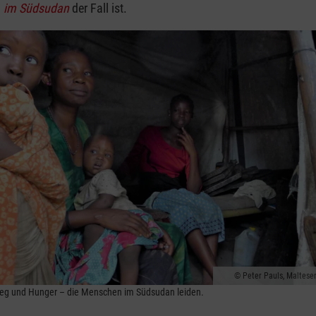
n
im Südsudan
der Fall ist.
Peter Pauls, Malteser
ieg und Hunger – die Menschen im Südsudan leiden.