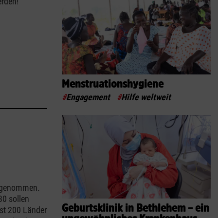
erden!
Menstruationshygiene
#
Engagement
#
Hilfe weltweit
vorgenommen.
30 sollen
Geburtsklinik in Bethlehem – ein
ast 200 Länder