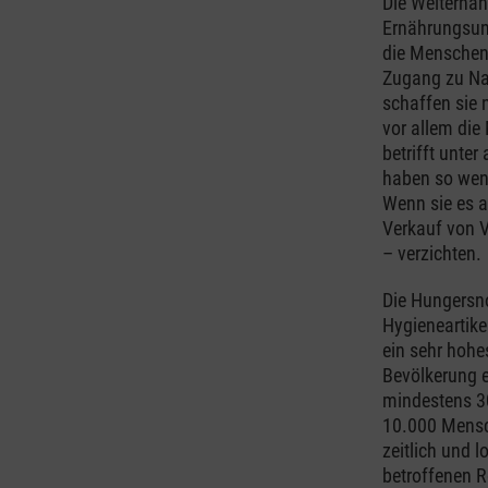
Die Welternäh
Ernährungsuns
die Menschen 
Zugang zu Na
schaffen sie 
vor allem die
betrifft unte
haben so wen
Wenn sie es a
Verkauf von V
– verzichten.
Die Hungersn
Hygieneartikel
ein sehr hohe
Bevölkerung e
mindestens 30
10.000 Mensc
zeitlich und 
betroffenen R