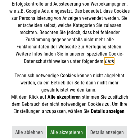
Bewerte diesen Artikel
Erfolgskontrolle und Aussteuerung von Werbekampagnen,
wie z.B. Google Ads, eingesetzt. Das bedeutet, dass Cookies
zur Personalisierung von Anzeigen verwendet werden. Sie
entscheiden selbst, welche Kategorien Sie zulassen
möchten. Beachten Sie jedoch, dass bei fehlender
Zustimmung gegebenenfalls nicht mehr alle
Funktionalitäten der Webseite zur Verfügung stehen.
Weitere Infos finden Sie in unseren speziellen Cookie-
SPENDE AN DIE MALTESER
FINDE DEIN ENGAGEMENT
Link
Datenschutzhinweisen unter folgendem
.
Technisch notwendige Cookies können nicht abgelehnt
Themenübersicht
Über diesen Hub
werden, da ein Betrieb der Seite dann nicht mehr
gewährleistet werden kann.
Kontakt
Impressum
Mit dem Klick auf
Alle akzeptieren
stimmen Sie zusätzlich
STORIES
dem Gebrauch der nicht notwendigen Cookies zu. Um Ihre
HILFREICH
Datenschutz
Malteser.de
Einstellungen anzupassen, wählen Sie
Details anzeigen
.
ENGAGEMENT
Alle ablehnen
Alle akzeptieren
Details anzeigen
AKTIV WERDEN
Lehnt alle nicht-essentiellen Cookies ab
Akzeptiert alle Cookies einschließl
Öffnet detaillie