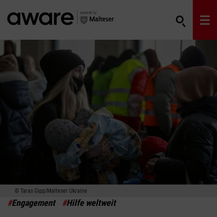
Taras Gipp/Malteser Ukraine
#
Engagement
#
Hilfe weltweit