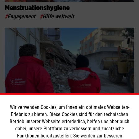
Menstruationshygiene
#
Engagement
#
Hilfe weltweit
Erdbeben in Syrien und Türkei
Wir verwenden Cookies, um Ihnen ein optimales Webseiten-
Erlebnis zu bieten. Diese Cookies sind für den technischen
#
Engagement
#
Helfer im Einsatz
#
Hilfe weltweit
Betrieb unserer Webseite erforderlich, helfen uns aber auch
dabei, unsere Plattform zu verbessern und zusätzliche
Funktionen bereitzustellen. Sie werden zur besseren