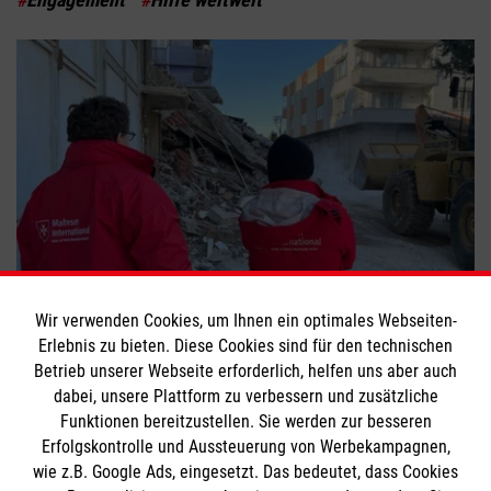
Erdbeben in Syrien und Türkei
Wir verwenden Cookies, um Ihnen ein optimales Webseiten-
Erlebnis zu bieten. Diese Cookies sind für den technischen
#
Engagement
#
Helfer im Einsatz
#
Hilfe weltweit
Betrieb unserer Webseite erforderlich, helfen uns aber auch
dabei, unsere Plattform zu verbessern und zusätzliche
Funktionen bereitzustellen. Sie werden zur besseren
Bewerte diesen Artikel
Erfolgskontrolle und Aussteuerung von Werbekampagnen,
wie z.B. Google Ads, eingesetzt. Das bedeutet, dass Cookies