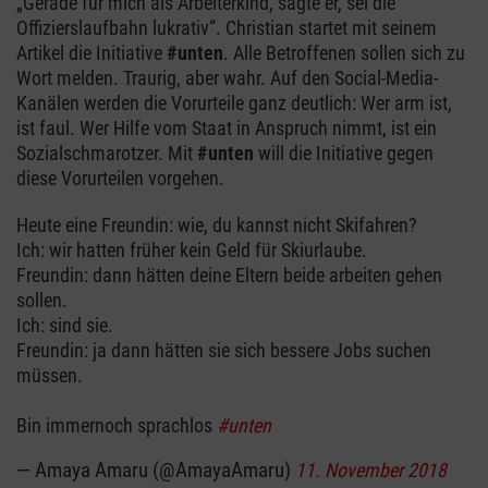
„Gerade für mich als Arbeiterkind, sagte er, sei die
Offizierslaufbahn lukrativ“. Christian startet mit seinem
Artikel die Initiative
#unten
. Alle Betroffenen sollen sich zu
Wort melden. Traurig, aber wahr. Auf den Social-Media-
Kanälen werden die Vorurteile ganz deutlich: Wer arm ist,
ist faul. Wer Hilfe vom Staat in Anspruch nimmt, ist ein
Sozialschmarotzer. Mit
#unten
will die Initiative gegen
diese Vorurteilen vorgehen.
Heute eine Freundin: wie, du kannst nicht Skifahren?
Ich: wir hatten früher kein Geld für Skiurlaube.
Freundin: dann hätten deine Eltern beide arbeiten gehen
sollen.
Ich: sind sie.
Freundin: ja dann hätten sie sich bessere Jobs suchen
müssen.
Bin immernoch sprachlos
#unten
— Amaya Amaru (@AmayaAmaru)
11. November 2018