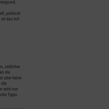
ntergrund.
ll, politisch
ist das mit
, zeitlicher
en die
t aber keine
 die
em wird von
ische Tipps