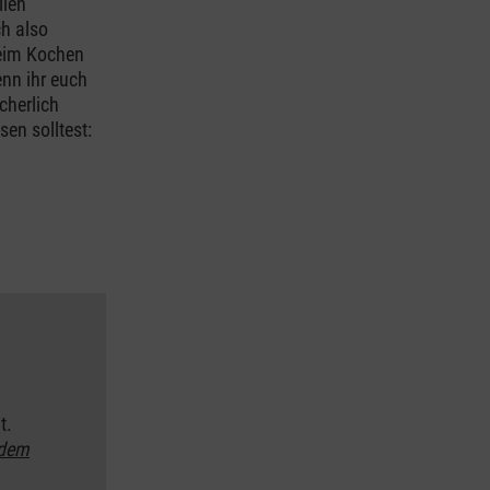
llen
h also
beim Kochen
enn ihr euch
cherlich
sen solltest:
t.
ndem