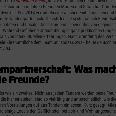
Start-up
Start with a Friend
, kurz SwaF, hat sich genau diesen G
t. Zusammen mit ihren Freunden Marten und Sarah hat Gründer
ntwickelt: Seit 2014 vermitteln sie zwischen Einheimischen und 
nnte Tandempartnerschaften stiften sie systematisch Freundsc
üchteten und Locals. Diese Tandems leben dabei von gegenseit
g. Während Geflohene Unterstützung in ganz praktischen Ding
ocals von interkulturellen Erfahrungen. Nach Gründung des Verei
ehr Ehrenamtliche dem Team an, sodass SwaF heute deutschlan
iv ist.
mpartnerschaft: Was mac
e Freunde?
st wie ein zweites. Nicht aus jedem Tandem werden beste Freun
die hier entstehen, sind so vielfältig und unterschiedlich, wie d
ihren Vorstellungen auf das Tandem einlassen. Kurz gesagt: Alles
d einige Locals den Geflüchteten bei Job- und Wohnungssuche