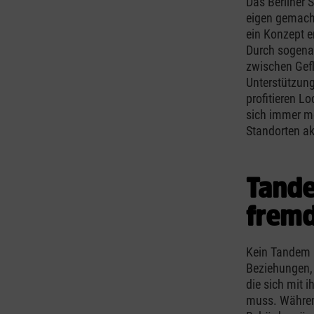
Das Berliner 
eigen gemach
ein Konzept e
Durch sogena
zwischen Gefl
Unterstützun
profitieren L
sich immer m
Standorten akt
Tande
fremd
Kein Tandem i
Beziehungen, 
die sich mit 
muss. Währen