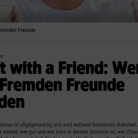
 Fremden Freunde
en
t with a Friend: W
 Fremden Freunde
den
skrise ist allgegenwärtig und wird weltweit kontrovers diskutier
r streitet, wer gut und wer böse in diesem Szenario ist, wer Chan