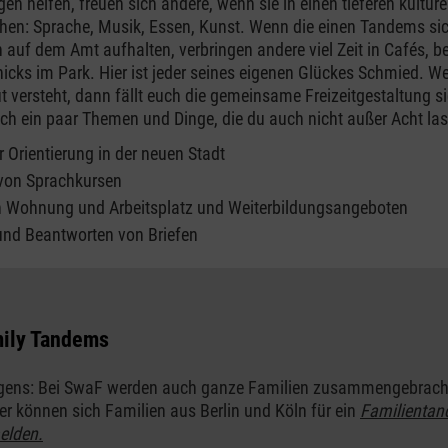
n helfen, freuen sich andere, wenn sie in einen tieferen kulture
en: Sprache, Musik, Essen, Kunst. Wenn die einen Tandems sic
 auf dem Amt aufhalten, verbringen andere viel Zeit in Cafés, 
nicks im Park. Hier ist jeder seines eigenen Glückes Schmied. W
t versteht, dann fällt euch die gemeinsame Freizeitgestaltung si
noch ein paar Themen und Dinge, die du auch nicht außer Acht las
er Orientierung in der neuen Stadt
 von Sprachkursen
 Wohnung und Arbeitsplatz und Weiterbildungsangeboten
und Beantworten von Briefen
ily Tandems
gens: Bei SwaF werden auch ganze Familien zusammengebrach
er können sich Familien aus Berlin und Köln für ein
Familienta
elden.