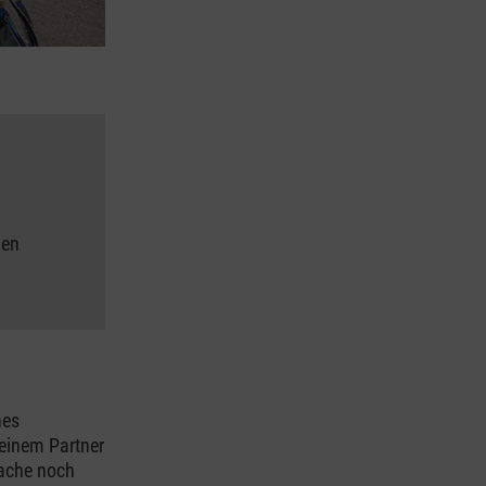
hen
nes
deinem Partner
Sache noch