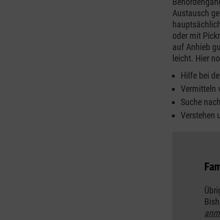
Behördengänge
Austausch geh
hauptsächlich
oder mit Pick
auf Anhieb gu
leicht. Hier 
Hilfe bei d
Vermitteln
Suche nach
Verstehen 
Fam
Übri
Bish
anm