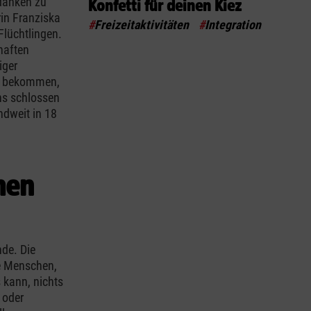
edanken zu
Konfetti für deinen Kiez
in Franziska
#
Freizeitaktivitäten
#
Integration
Flüchtlingen.
haften
iger
en bekommen,
ns schlossen
dweit in 18
hen
de. Die
ie Menschen,
 kann, nichts
 oder