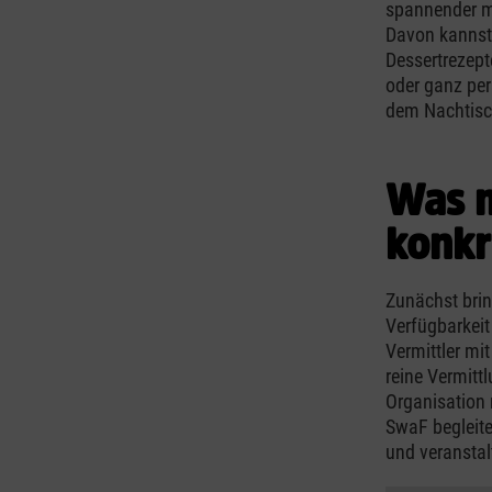
spannender ma
Davon kannst 
Dessertrezepte
oder ganz per
dem Nachtisc
Was m
konkr
Zunächst brin
Verfügbarkei
Vermittler mi
reine Vermitt
Organisation 
SwaF begleite
und veransta