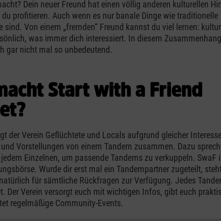
cht? Dein neuer Freund hat einen völlig anderen kulturellen Hi
du profitieren. Auch wenn es nur banale Dinge wie traditionelle
 sind. Von einem „fremden“ Freund kannst du viel lernen: kulture
sönlich, was immer dich interessiert. In diesem Zusammenhang 
h gar nicht mal so unbedeutend.
acht Start with a Friend
et?
gt der Verein Geflüchtete und Locals aufgrund gleicher Interessen
t und Vorstellungen von einem Tandem zusammen. Dazu sprech
t jedem Einzelnen, um passende Tandems zu verkuppeln. SwaF is
lungsbörse. Wurde dir erst mal ein Tandempartner zugeteilt, steht
natürlich für sämtliche Rückfragen zur Verfügung. Jedes Tand
t. Der Verein versorgt euch mit wichtigen Infos, gibt euch prakt
ltet regelmäßige Community-Events.