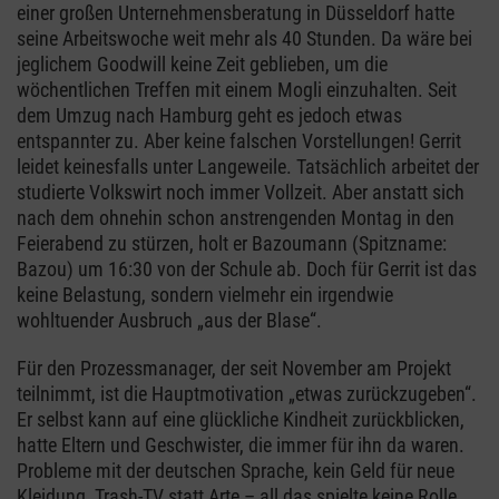
einer großen Unternehmensberatung in Düsseldorf hatte
seine Arbeitswoche weit mehr als 40 Stunden. Da wäre bei
jeglichem Goodwill keine Zeit geblieben, um die
wöchentlichen Treffen mit einem Mogli einzuhalten. Seit
dem Umzug nach Hamburg geht es jedoch etwas
entspannter zu. Aber keine falschen Vorstellungen! Gerrit
leidet keinesfalls unter Langeweile. Tatsächlich arbeitet der
studierte Volkswirt noch immer Vollzeit. Aber anstatt sich
nach dem ohnehin schon anstrengenden Montag in den
Feierabend zu stürzen, holt er Bazoumann (Spitzname:
Bazou) um 16:30 von der Schule ab. Doch für Gerrit ist das
keine Belastung, sondern vielmehr ein irgendwie
wohltuender Ausbruch „aus der Blase“.
Für den Prozessmanager, der seit November am Projekt
teilnimmt, ist die Hauptmotivation „etwas zurückzugeben“.
Er selbst kann auf eine glückliche Kindheit zurückblicken,
hatte Eltern und Geschwister, die immer für ihn da waren.
Probleme mit der deutschen Sprache, kein Geld für neue
Kleidung, Trash-TV statt Arte – all das spielte keine Rolle