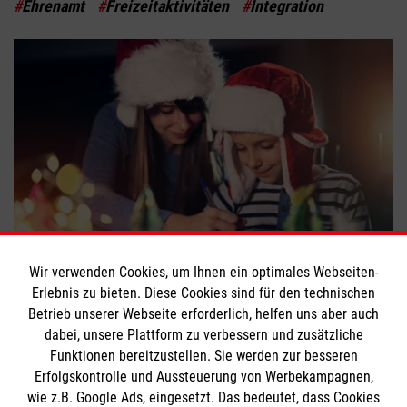
#
Ehrenamt
#
Freizeitaktivitäten
#
Integration
Nikolaus-Aktion der Malteser
Wir verwenden Cookies, um Ihnen ein optimales Webseiten-
Erlebnis zu bieten. Diese Cookies sind für den technischen
#
Ehrenamt
#
Freizeitaktivitäten
Betrieb unserer Webseite erforderlich, helfen uns aber auch
dabei, unsere Plattform zu verbessern und zusätzliche
Funktionen bereitzustellen. Sie werden zur besseren
Bewerte diesen Artikel
Erfolgskontrolle und Aussteuerung von Werbekampagnen,
wie z.B. Google Ads, eingesetzt. Das bedeutet, dass Cookies