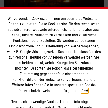
Richtig reagieren im Brandfall
Wir verwenden Cookies, um Ihnen ein optimales Webseiten-
Erlebnis zu bieten. Diese Cookies sind für den technischen
#
Erste Hilfe
#
Wissen für den Ernstfall
Betrieb unserer Webseite erforderlich, helfen uns aber auch
dabei, unsere Plattform zu verbessern und zusätzliche
Funktionen bereitzustellen. Sie werden zur besseren
Bewerte diesen Artikel
Erfolgskontrolle und Aussteuerung von Werbekampagnen,
wie z.B. Google Ads, eingesetzt. Das bedeutet, dass Cookies
zur Personalisierung von Anzeigen verwendet werden. Sie
entscheiden selbst, welche Kategorien Sie zulassen
möchten. Beachten Sie jedoch, dass bei fehlender
Zustimmung gegebenenfalls nicht mehr alle
Funktionalitäten der Webseite zur Verfügung stehen.
Weitere Infos finden Sie in unseren speziellen Cookie-
SPENDE AN DIE MALTESER
FINDE DEIN ENGAGEMENT
Link
Datenschutzhinweisen unter folgendem
.
Technisch notwendige Cookies können nicht abgelehnt
Themenübersicht
Über diesen Hub
werden, da ein Betrieb der Seite dann nicht mehr