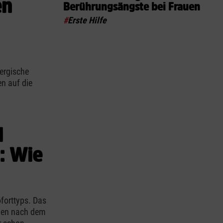
en
Berührungsängste bei Frauen
#
Erste Hilfe
lergische
en auf die
d
t: Wie
forttyps. Das
nden nach dem