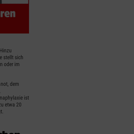
 Hinzu
stellt sich
n oder im
mnot, dem
,
naphylaxie ist
 zu etwa 20
gt.