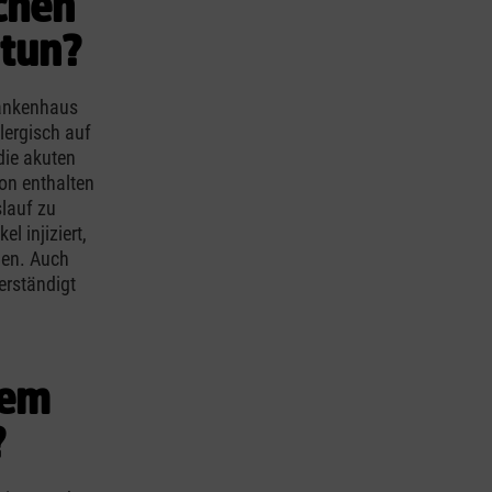
chen
 tun?
Krankenhaus
lergisch auf
die akuten
on enthalten
slauf zu
l injiziert,
men. Auch
erständigt
nem
?