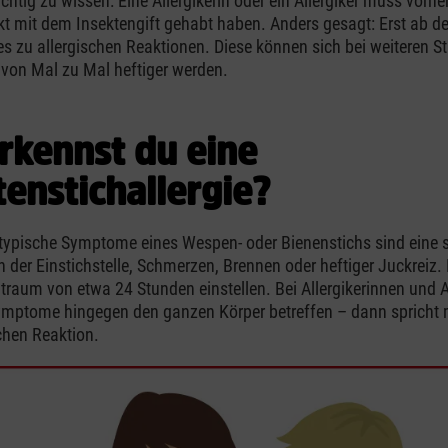
ichtig zu wissen: Eine Allergikerin oder ein Allergiker muss vorh
t mit dem Insektengift gehabt haben. Anders gesagt: Erst ab d
s zu allergischen Reaktionen. Diese können sich bei weiteren S
o von Mal zu Mal heftiger werden.
rkennst du eine
tenstichallergie?
ypische Symptome eines Wespen- oder Bienenstichs sind eine s
 der Einstichstelle, Schmerzen, Brennen oder heftiger Juckreiz.
itraum von etwa 24 Stunden einstellen. Bei Allergikerinnen und A
ymptome hingegen den ganzen Körper betreffen – dann spricht 
chen Reaktion.