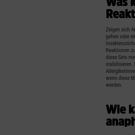
Was k
Reakt
Zeigen sich A
gehen oder e
Insektenstich
Reaktionen zu
diese Sets me
stabilisieren
Allergikerinn
wenn diese Me
werden.
Wie k
anaph