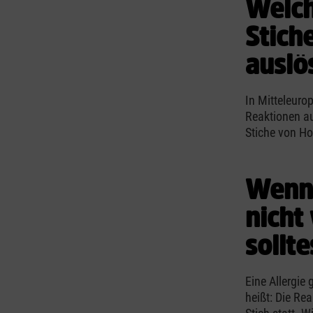
Welch
Stich
auslö
In Mitteleuro
Reaktionen au
Stiche von H
Wenn 
nicht 
sollt
Eine Allergie
heißt: Die Re