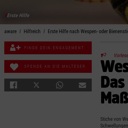
#
Erste Hilfe
aware
Hilfreich
Erste Hilfe nach Wespen- oder Bienensti
FINDE DEIN ENGAGEMENT
Vorles
Wes
SPENDE AN DIE MALTESER
Das 
Maß
Stiche von We
Schwellungen.