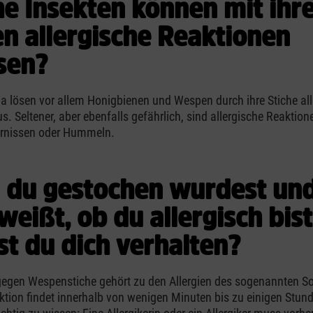
e Insekten können mit ihr
en allergische Reaktionen
sen?
pa lösen vor allem Honigbienen und Wespen durch ihre Stiche al
s. Seltener, aber ebenfalls gefährlich, sind allergische Reaktion
ornissen oder Hummeln.
du gestochen wurdest un
weißt, ob du allergisch bis
est du dich verhalten?
 gegen Wespenstiche gehört zu den Allergien des sogenannten So
aktion findet innerhalb von wenigen Minuten bis zu einigen Stu