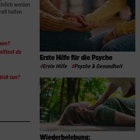
ährlich werden
ell helfen
sen?
olltest du
Erste Hilfe für die Psyche
#
Erste Hilfe
#
Psyche & Gesundheit
tich tun?
Wiederbelebung: