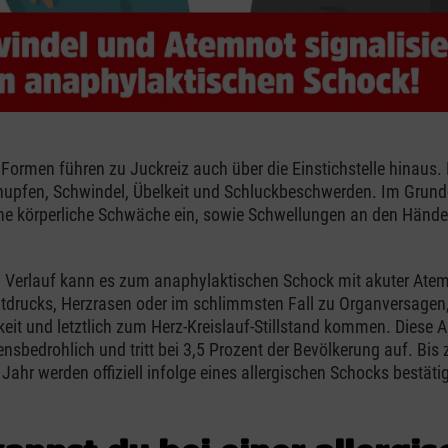
n Formen führen zu Juckreiz auch über die Einstichstelle hinaus.
pfen, Schwindel, Übelkeit und Schluckbeschwerden. Im Grunde 
ne körperliche Schwäche ein, sowie Schwellungen an den Hände
 Verlauf kann es zum anaphylaktischen Schock mit akuter Ate
utdrucks, Herzrasen oder im schlimmsten Fall zu Organversagen
eit und letztlich zum Herz-Kreislauf-Stillstand kommen. Diese A
bensbedrohlich und tritt bei 3,5 Prozent der Bevölkerung auf. Bis
Jahr werden offiziell infolge eines allergischen Schocks bestäti