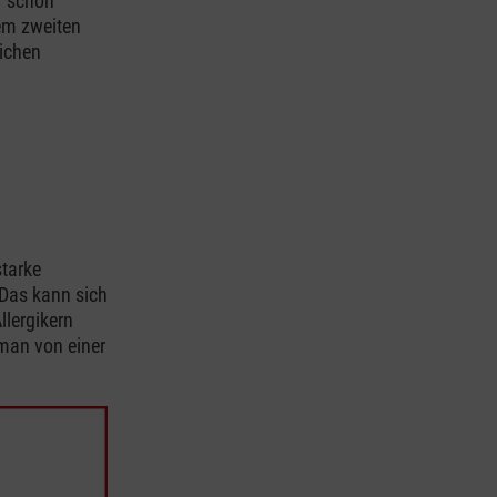
er schon
em zweiten
tichen
tarke
 Das kann sich
llergikern
man von einer