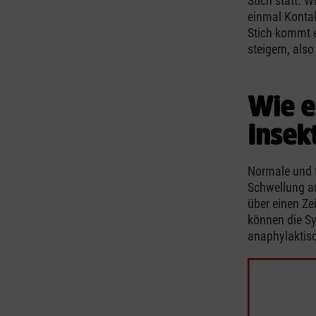
Stich statt. W
einmal Kontak
Stich kommt e
steigern, als
Wie e
Insek
Normale und t
Schwellung an
über einen Ze
können die S
anaphylaktis