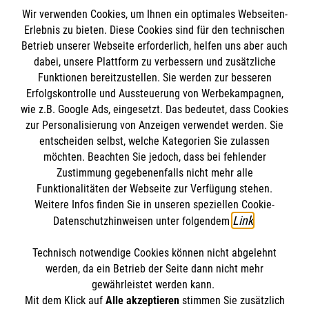
Unterstützung bei ADHS
Wir verwenden Cookies, um Ihnen ein optimales Webseiten-
Erlebnis zu bieten. Diese Cookies sind für den technischen
#
Psyche & Gesundheit
Betrieb unserer Webseite erforderlich, helfen uns aber auch
dabei, unsere Plattform zu verbessern und zusätzliche
Funktionen bereitzustellen. Sie werden zur besseren
Bewerte diesen Artikel
Erfolgskontrolle und Aussteuerung von Werbekampagnen,
wie z.B. Google Ads, eingesetzt. Das bedeutet, dass Cookies
zur Personalisierung von Anzeigen verwendet werden. Sie
entscheiden selbst, welche Kategorien Sie zulassen
möchten. Beachten Sie jedoch, dass bei fehlender
Zustimmung gegebenenfalls nicht mehr alle
Funktionalitäten der Webseite zur Verfügung stehen.
Weitere Infos finden Sie in unseren speziellen Cookie-
SPENDE AN DIE MALTESER
FINDE DEIN ENGAGEMENT
Link
Datenschutzhinweisen unter folgendem
.
Technisch notwendige Cookies können nicht abgelehnt
Themenübersicht
Über diesen Hub
werden, da ein Betrieb der Seite dann nicht mehr
gewährleistet werden kann.
Kontakt
Impressum
Mit dem Klick auf
Alle akzeptieren
stimmen Sie zusätzlich
STORIES