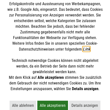
Ernährungsarmut und Hunger gibt es auch in Deutschland. Die
Erfolgskontrolle und Aussteuerung von Werbekampagnen,
Tafeln helfen und auch du kannst unterstützen.
wie z.B. Google Ads, eingesetzt. Das bedeutet, dass Cookies
#
Armut
#
Engagement
zur Personalisierung von Anzeigen verwendet werden. Sie
entscheiden selbst, welche Kategorien Sie zulassen
möchten. Beachten Sie jedoch, dass bei fehlender
Zustimmung gegebenenfalls nicht mehr alle
WEITERE ARTIKEL
Funktionalitäten der Webseite zur Verfügung stehen.
Weitere Infos finden Sie in unseren speziellen Cookie-
Link
Datenschutzhinweisen unter folgendem
.
Technisch notwendige Cookies können nicht abgelehnt
Themenübersicht
Über diesen Hub
werden, da ein Betrieb der Seite dann nicht mehr
gewährleistet werden kann.
Kontakt
Impressum
Mit dem Klick auf
Alle akzeptieren
stimmen Sie zusätzlich
STORIES
dem Gebrauch der nicht notwendigen Cookies zu. Um Ihre
HILFREICH
Einstellungen anzupassen, wählen Sie
Details anzeigen
.
Datenschutz
Malteser.de
ENGAGEMENT
Alle ablehnen
Alle akzeptieren
Details anzeigen
AKTIV WERDEN
Lehnt alle nicht-essentiellen Cookies ab
Akzeptiert alle Cookies einschließl
Öffnet detaillie