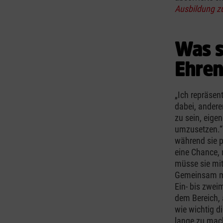
Ausbildung zu
Was s
Ehre
„Ich repräsen
dabei, andere
zu sein, eige
umzusetzen.“ 
während sie p
eine Chance, n
müsse sie mit
Gemeinsam mi
Ein- bis zweim
dem Bereich, 
wie wichtig di
lange zu mac