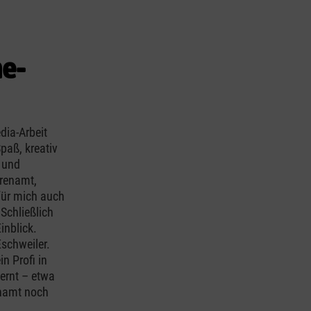
ne-
dia-Arbeit
paß, kreativ
n und
hrenamt,
für mich auch
 Schließlich
inblick.
schweiler.
n Profi in
lernt – etwa
renamt noch