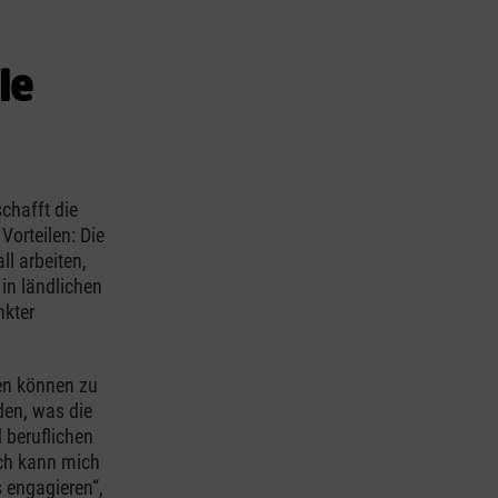
le
chafft die
Vorteilen: Die
l arbeiten,
in ländlichen
nkter
en können zu
den, was die
d beruflichen
Ich kann mich
 engagieren“,