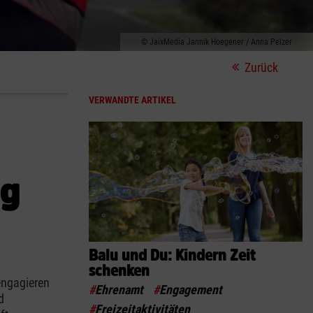
JaixMedia Jannik Hoegener / Anna Pelzer
Zurück
VERWANDTE ARTIKEL
ig
Balu und Du: Kindern Zeit
schenken
engagieren
#
Ehrenamt
#
Engagement
d
#
Freizeitaktivitäten