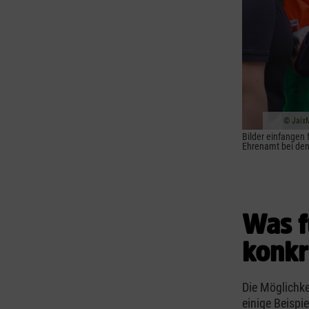
Jaix
Bilder einfangen 
Ehrenamt bei den
Was f
konkr
Die Möglichkei
einige Beispie