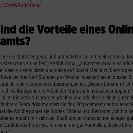
r Notfallsanitäterin
.
ind die Vorteile eines Onli
namts?
tiere die Malteser gerne und unterstütze sie mit meiner Social-Me
n Menschen zu helfen“, erzählt Anna, „außerdem macht es mir S
ne Ideen zu entwickeln und diese auf Social Media zu übertrage
Etwa vier bis fünf Stunden pro Woche investiert sie in dieses E
arallel in den Examensvorbereitungen ist: „Dieses Ehrenamt ist 
och vielfältiger in die Arbeit der Malteser hineinzuschnuppern.“
 allen Diensten zusammenarbeiten und erhielte so einen guten E
t ihrem Team dokumentiert sie das Engagement der Malteser E
al die Woche postet sie Stories, Videos und Beiträge: „Ich bin kei
aber es macht mir sehr viel Spaß und ich habe schon einiges ge
e Qualität der Fotos ist. Ich kann mir gut vorstellen, dieses Eh
hen.“