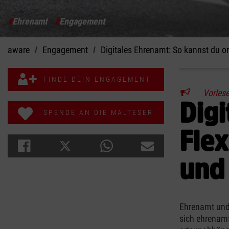
#
Ehrenamt
#
Engagement
aware
Engagement
Digitales Ehrenamt: So kannst du o
FINDE DEIN ENGAGEMENT
Vorles
Digi
SPENDE AN DIE MALTESER
Flex
und 
Ehrenamt und
sich ehrenamt