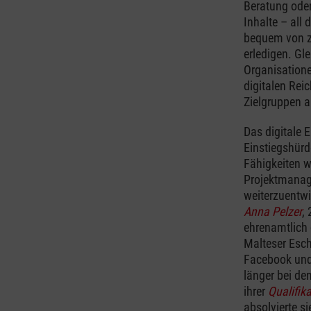
Beratung oder 
Inhalte – all
bequem von z
erledigen. Gle
Organisatione
digitalen Rei
Zielgruppen 
Das digitale 
Einstiegshürd
Fähigkeiten 
Projektmanag
weiterzuentwi
Anna Pelzer
,
ehrenamtlich 
Malteser Esch
Facebook und 
länger bei de
ihrer
Qualifik
absolvierte si