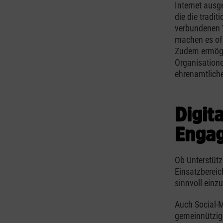
Internet aus
die die tradi
verbundenen V
machen es oft
Zudem ermögli
Organisation
ehrenamtliche
Digit
Engag
Ob Unterstütz
Einsatzbereic
sinnvoll einz
Auch Social-
gemeinnützige