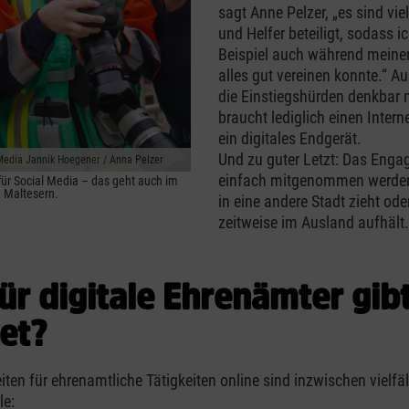
sagt Anne Pelzer, „es sind vie
und Helfer beteiligt, sodass 
Beispiel auch während meine
alles gut vereinen konnte.“ A
die Einstiegshürden denkbar ni
braucht lediglich einen Inter
ein digitales Endgerät.
Und zu guter Letzt: Das Eng
Media Jannik Hoegener / Anna Pelzer
einfach mitgenommen werde
für Social Media – das geht auch im
 Maltesern.
in eine andere Stadt zieht ode
zeitweise im Ausland aufhält.
ür digitale Ehrenämter gibt
et?
ten für ehrenamtliche Tätigkeiten online sind inzwischen vielfält
le: