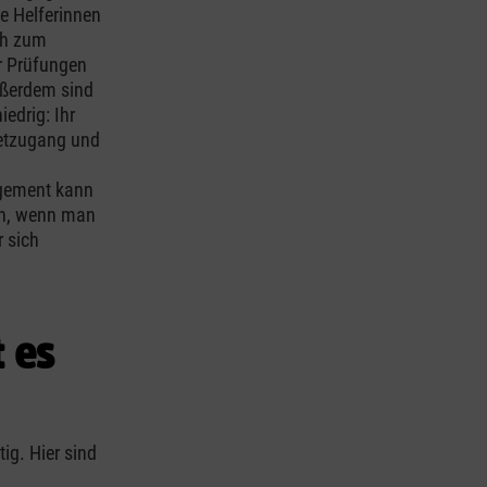
le Helferinnen
ich zum
r Prüfungen
ußerdem sind
edrig: Ihr
netzugang und
agement kann
n, wenn man
r sich
 es
ig. Hier sind