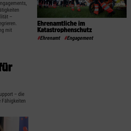
 Engagements,
ätigkeiten
ität –
Ehrenamtliche im
egrieren.
Katastrophenschutz
ng mit
#
Ehrenamt
#
Engagement
für
upport – die
e Fähigkeiten