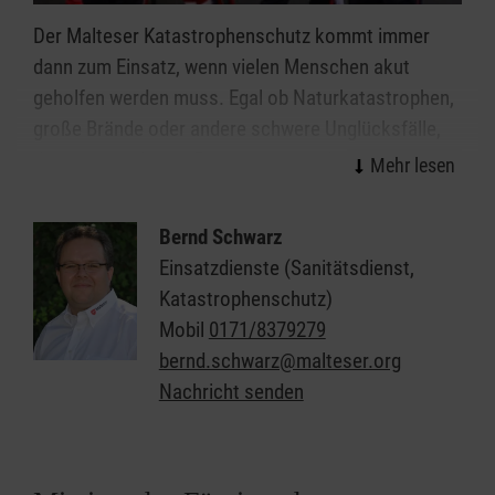
Der Malteser Katastrophenschutz kommt immer
dann zum Einsatz, wenn vielen Menschen akut
geholfen werden muss. Egal ob Naturkatastrophen,
große Brände oder andere schwere Unglücksfälle,
die ehrenamtlichen Einsatzkräfte helfen bei allen
Ereignissen, in denen die Kräfte von Feuerwehr und
Rettungsdienst nicht ausreichen.
Bernd Schwarz
Einsatzdienste (Sanitätsdienst,
Organisiert in einzelnen Einsatzgruppen sind unsere
Katastrophenschutz)
Helferinnen und Helfer Spezialisten in den Bereichen
Mobil
0171/8379279
Sanitätsdienst, Technik, Betreuung und
bernd.schwarz@malteser.org
Kommunikation/Führung. In all diesen Bereichen
Nachricht senden
suchen wir immer Menschen, die im Fall der Fälle
bereit sind, sich für ihre Mitmenschen zu
engagieren.