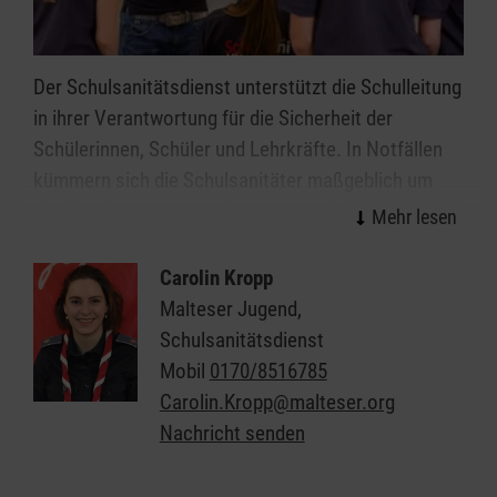
Der Schulsanitätsdienst unterstützt die Schulleitung
in ihrer Verantwortung für die Sicherheit der
Schülerinnen, Schüler und Lehrkräfte. In Notfällen
kümmern sich die Schulsanitäter maßgeblich um
das Wohlergehen ihrer Patienten und tragen
Verantwortung für die ihnen zur Verfügung
stehenden Räume, Geräte und Materialien.
Carolin Kropp
Malteser Jugend,
Im Saarland ist der Malteser Schulsanitätsdienst
Schulsanitätsdienst
hier aktiv:
Homburg
,
Merzig
,
Quierschied
,
Mobil
0170/8516785
Saarbrücken
,
St. Ingbert
und
Wadern-
Carolin.Kropp@malteser.org
Nunkirchen
.
Nachricht senden
Allgemeine Infos zum Malteser