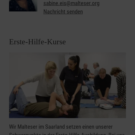
sabine.eis@malteser.org
Hier geht's zu den beiden Standorten mit Angeboten
Nachricht senden
rund um Demenz:
Saarbrücken
und
St. Ingbert
Und hier finden Sie allgemeine Infos der Malteser
zu "Unterstützung und Hilfe bei Demenz"!
Erste-Hilfe-Kurse
Wir Malteser im Saarland setzen einen unserer