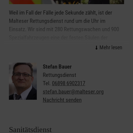
Weil im Fall der Fälle jede Sekunde zählt, ist der
Malteser Rettungsdienst rund um die Uhr im
Einsatz. Wir sind mit 280 Rettungswachen und 900
Spezialfahrzeugen eine der festen Säulen der
präklinischen Notfallversorgung in Deutschland. In
mehr als einer Million Einsätze im Jahr leisten die
Malteser einen wichtigen Beitrag für eine optimale
Stefan Bauer
Versorgung von Notfallpatientinnen und -patienten
Rettungsdienst
und Erkrankten.
Tel.
06898 6902317
stefan.bauer@malteser.org
Die Malteser betreiben im Saarland aktuell zwei
Nachricht senden
Rettungswachen:
Saarbrücken
und Tholey.
Allgemeine Infos zum Malteser Rettungsdienst
finden Sie hier!
Sanitätsdienst