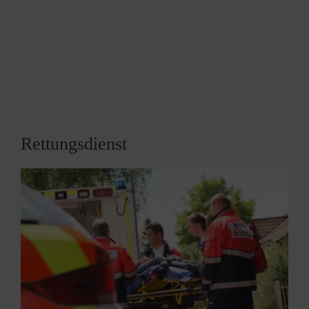
für dieses Thema sensibilisieren. Alten und
hochaltrigen Menschen bieten wir über eine Vielzahl
von ehrenamtlich getragenen Diensten
Unterstützung und Begleitung im Alltag an.
Zusätzlich schaffen wir Engagementmöglichkeiten,
die zur Vorbeugung von Einsamkeit im Alter
beitragen sollen. Denn wer selbst hilft, hat mehr
Kontakt und kann gegebenenfalls später leichter
Rettungsdienst
Hilfe annehmen.
Allgemeine Informationen zu "Miteinander-
Füreinander" der Malteser finden Sie hier!