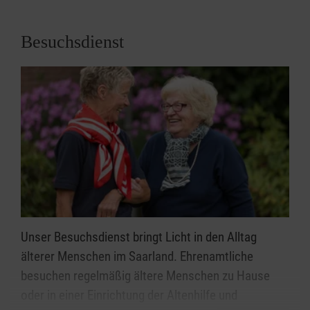
Ausführliche Infos zum Malteser Auslandsdienst
Besuchsdienst
finden Sie hier!
Unser Besuchsdienst bringt Licht in den Alltag
älterer Menschen im Saarland. Ehrenamtliche
besuchen regelmäßig ältere Menschen zu Hause
oder in einer Einrichtung der Altenhilfe und