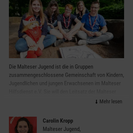
Die Malteser Jugend ist die in Gruppen
zusammengeschlossene Gemeinschaft von Kindern,
Jugendlichen und jungen Erwachsenen im Malteser
Hilfsdienst e.V. Sie will den Leitsatz der Malteser
"Bezeugung des Glaubens und Hilfe den Bedürftigen"
in jugendgemäßer Weise umsetzen und für die ihr
anvertrauten Menschen erlebbar machen.
Carolin Kropp
Malteser Jugend,
Die Malteser Jugend ist im Saarland aktiv in