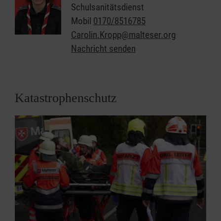
Schulsanitätsdienst
Homburg
, Lebach,
Losheim am
Mobil
0170/8516785
See/Niederlosheim
,
Merzig
,
Nohfelden-
Carolin.Kropp@malteser.org
Neunkirchen/Nahe
,
Ottweiler-Mainzweiler
,
Nachricht senden
Quierschied
, Saarlouis,
Spiesen-Elversberg
,
St. Ingbert
und
Wadern-Steinberg
.
Hier finden Sie allgemeine Infos zur Malteser
Katastrophenschutz
Jugend!