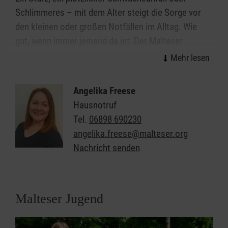
Schlimmeres – mit dem Alter steigt die Sorge vor
den kleinen oder großen Notfällen im Alltag. Wie
gut, wenn immer jemand da ist: Der Malteser
Hausnotruf ist per Knopfdruck rund um die Uhr
erreichbar und hilft, wenn es darauf ankommt. Wir
Malteser im Saarland informieren Sie gerne, wie Sie
Angelika Freese
oder Ihre Angehörigen alleine weiter selbstbestimmt
Hausnotruf
und unbeschwert zu Hause leben können.
Tel.
06898 690230
angelika.freese@malteser.org
Den Hausnotruf bieten wir an all unseren Standorten
Nachricht senden
im Saarland an.
Allgemeine Informationen zum Malteser
Hausnotruf finden Sie hier!
Malteser Jugend