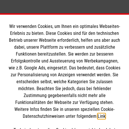
Schulsanitätsdienst gibt's hier!
Wir verwenden Cookies, um Ihnen ein optimales Webseiten-
Erlebnis zu bieten. Diese Cookies sind für den technischen
Betrieb unserer Webseite erforderlich, helfen uns aber auch
Informationen
dabei, unsere Plattform zu verbessern und zusätzliche
Funktionen bereitzustellen. Sie werden zur besseren
Erfolgskontrolle und Aussteuerung von Werbekampagnen,
Impressum
wie z.B. Google Ads, eingesetzt. Das bedeutet, dass Cookies
Datenschutz
Die Malteser
zur Personalisierung von Anzeigen verwendet werden. Sie
Barrierefreiheit
entscheiden selbst, welche Kategorien Sie zulassen
Kontakt
möchten. Beachten Sie jedoch, dass bei fehlender
Malteser in Deutschland
Zustimmung gegebenenfalls nicht mehr alle
Funktionalitäten der Webseite zur Verfügung stehen.
Malteserorden
Spendenkonto
Weitere Infos finden Sie in unseren speziellen Cookie-
Sharepoint
Datenschutzhinweisen unter folgendem
Link
.
Empfänger: Malteser Hilfsdienst e.V.