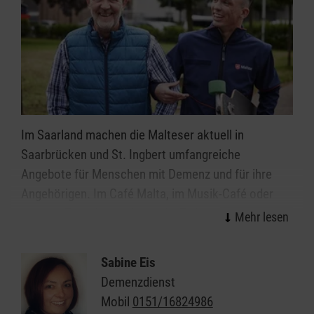
Allgemeine Informationen zum Besuchsdienst
der Malteser finden Sie hier!
Im Saarland machen die Malteser aktuell in
Saarbrücken und St. Ingbert umfangreiche
Angebote für Menschen mit Demenz und für ihre
Angehörigen. Im Café Malta, im Musik-Café oder
auch im Tanz-Café erleben die Teilnehmenden
Gesellschaft und Freude bei gemeinsamen
Aktivitäten. Für Angehörige bieten wir individuelle
Sabine Eis
Beratungsgespräche oder auch einen
Demenzdienst
gemeinschaftlichen Demenz-Gesprächskreis.
Mobil
0151/16824986