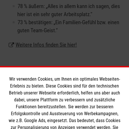
78 % äußern: „Alles in allem kann ich sagen, dies
hier ist ein sehr guter Arbeitsplatz.“
73 % bestätigen: „Ein Familien-Gefühl bzw. einen
guten Team-Geist.“
Weitere Infos finden Sie hier!
Wir verwenden Cookies, um Ihnen ein optimales Webseiten-
Erlebnis zu bieten. Diese Cookies sind für den technischen
Informationen
Betrieb unserer Webseite erforderlich, helfen uns aber auch
dabei, unsere Plattform zu verbessern und zusätzliche
Funktionen bereitzustellen. Sie werden zur besseren
Erfolgskontrolle und Aussteuerung von Werbekampagnen,
Impressum
wie z.B. Google Ads, eingesetzt. Das bedeutet, dass Cookies
Datenschutz
Die Malteser
zur Personalisierung von Anzeigen verwendet werden. Sie