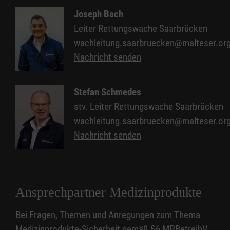
Altenkessel. Die Rettungswache umfasst ein
1986. Von 2020-2022 wurde das Gebäude
Joseph Bach
Team von ca. 60 Mitarbeitenden (Hauptamt in
vollständig abgerissen und an gleicher Stelle
Leiter Rettungswache Saarbrücken
Voll- und Teilzeit, Aushilfen, Auszubildende und
neu aufgebaut. Das Bauwerk erfüllt nun alle
wachleitung.saarbruecken@malteser.or
Freiwillige).
technischen und funktionalen Anforderungen
Nachricht senden
einer modernen Rettungswache.
Stefan Schmedes
stv. Leiter Rettungswache Saarbrücken
wachleitung.saarbruecken@malteser.or
Nachricht senden
Ansprechpartner Medizinprodukte
Bei Fragen, Themen und Anregungen zum Thema
Medizinprodukte-Sicherheit gemäß §6 MPBetreibV