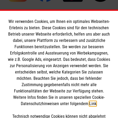
Wir verwenden Cookies, um Ihnen ein optimales Webseiten-
Erlebnis zu bieten. Diese Cookies sind für den technischen
Informationen
Betrieb unserer Webseite erforderlich, helfen uns aber auch
dabei, unsere Plattform zu verbessern und zusätzliche
Funktionen bereitzustellen. Sie werden zur besseren
Erfolgskontrolle und Aussteuerung von Werbekampagnen,
Impressum
wie z.B. Google Ads, eingesetzt. Das bedeutet, dass Cookies
Datenschutz
Die Malteser
zur Personalisierung von Anzeigen verwendet werden. Sie
Barrierefreiheit
entscheiden selbst, welche Kategorien Sie zulassen
Kontakt
möchten. Beachten Sie jedoch, dass bei fehlender
Malteser in Deutschland
Zustimmung gegebenenfalls nicht mehr alle
Malteserorden
Funktionalitäten der Webseite zur Verfügung stehen.
Spendenkonto
Weitere Infos finden Sie in unseren speziellen Cookie-
Sharepoint
Datenschutzhinweisen unter folgendem
Link
.
Empfänger: Malteser Hilfsdienst e.V.
Technisch notwendige Cookies können nicht abgelehnt