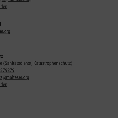
nden
d
er.org
rz
e (Sanitätsdienst, Katastrophenschutz)
8379279
z@malteser.org
nden