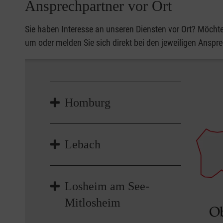
Ansprechpartner vor Ort
Sie haben Interesse an unseren Diensten vor Ort? Möchte
um oder melden Sie sich direkt bei den jeweiligen Anspr
Homburg
Jan Huber, Kreisbeauftragter
Lebach
jan.huber@malteser.org
Hier geht's zur Internetseite
Oliver Buchholz, Beauftragter
Losheim am See-
oliver.buchholz@malteser.org
Mitlosheim