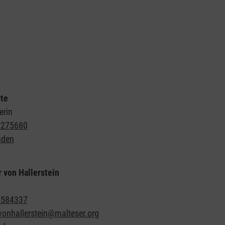
te
erin
5275680
nden
r von Hallerstein
5584337
vonhallerstein@malteser.org