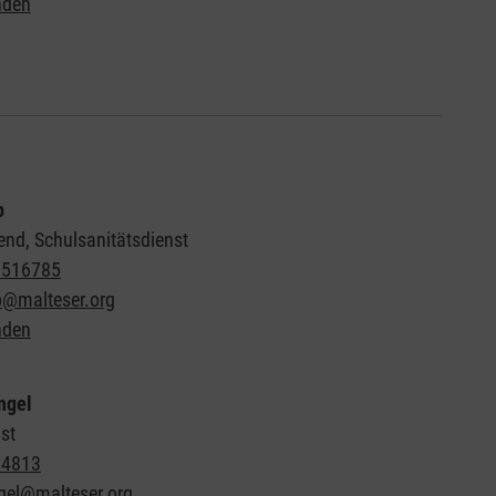
nden
p
end, Schulsanitätsdienst
8516785
p@malteser.org
nden
ngel
st
64813
gel@malteser.org