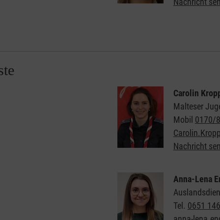
Nachricht se
ste
Carolin Krop
Malteser Jug
Mobil
0170/
Carolin.Krop
Nachricht se
Anna-Lena E
Auslandsdien
Tel.
0651 14
anna-lena.en