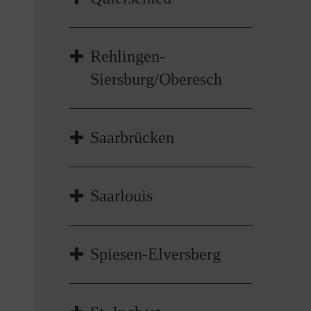
b.breyer@gmx.net
Hier geht's zur Internetseite!
Dennis Burgard, Beauftragter
Rehlingen-
dennis.burgard@malteser.org
Siersburg/Oberesch
Hier geht's zur Internetseite!
Christian Zimmer, Beauftragter
Saarbrücken
christian.zimmer2@malteser.org
Hier geht's zur Internetseite!
Michael Dick, Beauftragter
Saarlouis
michael.dick2@malteser.org
Hier geht's zur Internetseite!
Christian Wirth, Beauftragter
Spiesen-Elversberg
christian.wirth@malteser.org
Christoph Zapp, Beauftragter