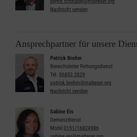
bernd.schnabel@malteser.org
Nachricht senden
Ansprechpartner für unsere Dien
Patrick Brehm
Bereichsleiter Rettungsdienst
Tel.
06853 2829
patrick.brehm@malteser.org
Nachricht senden
Sabine Eis
Demenzdienst
Mobil
0151/16824986
sabine.eis@malteser.org