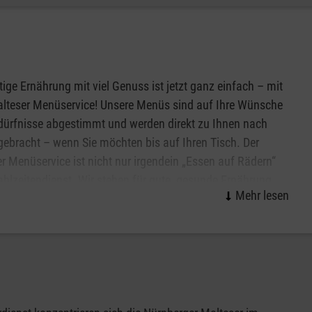
n werden oder auf Wunsch auch als Halskette.
en Sie weitere Informationen zum Malteser Hausnotruf in
tige Ernährung mit viel Genuss ist jetzt ganz einfach – mit
lteser Menüservice! Unsere Menüs sind auf Ihre Wünsche
ürfnisse abgestimmt und werden direkt zu Ihnen nach
ebracht – wenn Sie möchten bis auf Ihren Tisch. Der
r Menüservice ist nicht nur irgendein „Essen auf Rädern“
hlzeitendienst. Wir stehen für gute, gesunde Ernährung,
ckere Menü-Auswahl und nicht zuletzt für die Freude am
ichen Kontakt! Fast vier Millionen gelieferte Mahlzeiten
h bestätigen unser Konzept und jede einzelne Begegnung mit
onen zum Malteser Menüservice in Nürnberg. Natürlich