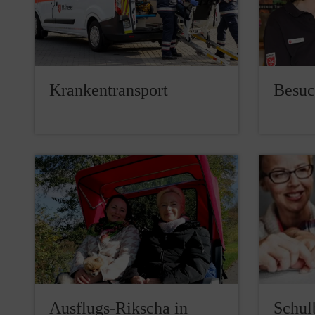
Krankentransport
Besuc
Ausflugs-Rikscha in
Schul