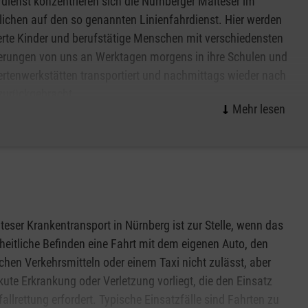
dienst konzentrieren sich die Nürnberger Malteser im
ichen auf den so genannten Linienfahrdienst. Hier werden
online-shop
. Oder rufen Sie uns an:
(0911) 48 05 33 4
rte Kinder und berufstätige Menschen mit verschiedensten
mit der apetito AG ausgeführt.
erungen von uns an Werktagen morgens in ihre Schulen und
rtenwerkstätten transportiert und nachmittags wieder nach
zurückgebracht.
steht ein moderner Fuhrpark mit derzeit 75 Fahrzeugen
„Behindertentransportfahrzeugen“, die speziell zum
 jeden Bedarf das richtige Fahrzeug vorhanden.
er steuern die Fahrzeuge, betreuen die Kinder und unsere
 beim Ein- und Aussteigen behilflich.
teser Krankentransport in Nürnberg ist zur Stelle, wenn das
eitliche Befinden eine Fahrt mit dem eigenen Auto, den
unserer Fahrzeuge und Mitarbeiter täglich neu und
ichen Verkehrsmitteln oder einem Taxi nicht zulässt, aber
t 75 Fahrzeuge im Einsatz, 140 Mitarbeiter fahren 150
kute Erkrankung oder Verletzung vorliegt, die den Einsatz
onen befördern und ca. 900.000 km pro Jahr zurücklegen.
fallrettung erfordert. Typische Einsatzfälle sind Fahrten zu