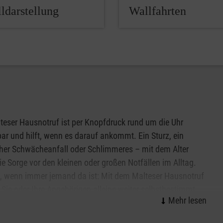
ldarstellung
Wallfahrten
teser Hausnotruf ist per Knopfdruck rund um die Uhr
bar und hilft, wenn es darauf ankommt. Ein Sturz, ein
cher Schwächeanfall oder Schlimmeres – mit dem Alter
die Sorge vor den kleinen oder großen Notfällen im Alltag.
, wenn immer jemand da ist: Mit dem Malteser Hausnotruf
Sie oder Ihre Angehörigen alleine weiter selbstbestimmt
eschwert zu Hause in Nürnberg leben. Das kleine,
che Gerät kann wie eine Armbanduhr am Handgelenk