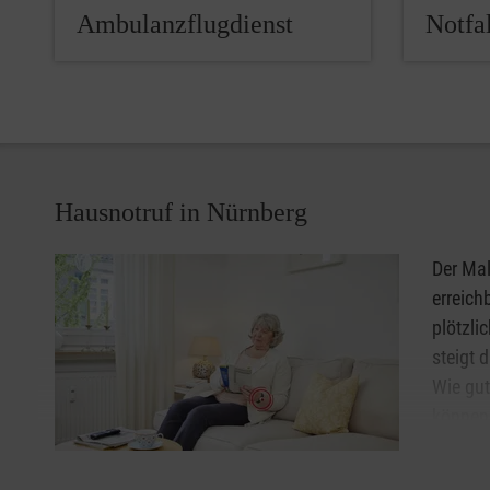
Ambulanzflugdienst
Notfal
Hausnotruf in Nürnberg
Der Mal
erreich
plötzli
steigt 
Wie gut
können 
und unb
handli