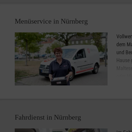
getrage
Lassen Sie sich unter
0911 96891-90
beraten und erhalt
Menüservice in Nürnberg
Nürnberg.
Vollwer
dem Ma
und Bed
Hause g
Maltese
oder Ma
eine le
persönl
jährlic
Ihnen bestätigt unsere Motivation.
Fahrdienst in Nürnberg
Lassen Sie sich beraten und erhalten weitere Informati
können Sie gerne auch einmal "probe-essen".