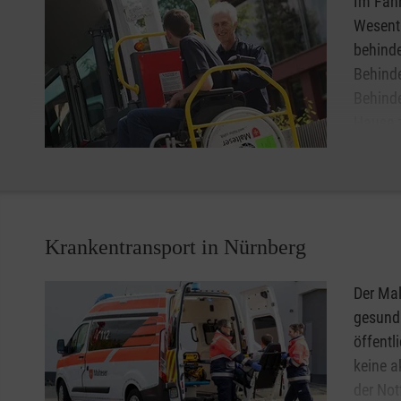
Im Fahr
Wesentl
Entdecken Sie die Angebotsvielfalt ganz bequem im
behinde
Der Malteser Menüservice Nürnberg wird in Kooperation 
Behind
Behinde
Hause 
Hierzu 
bereit. Vom „normalen PKW“ über „VW-Busse“ bis hin zu 
Transport von Rollstuhlfahrern ausgerüstet sind, ist für
Krankentransport in Nürnberg
Speziell geschulte, freundliche und kompetente Mitarbeit
behinderten Fahrgäste während der Fahrt, und sind Ihnen
Der Mal
gesundh
In unserer eigenen Fahrdienstzentrale wird der Einsatz 
öffentl
bedarfsgerecht geplant und disponiert. Wir haben derzei
keine a
Linien (75 Hin-und Rück) pro Tag in denen wir 350 Pers
der Not