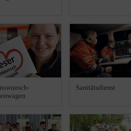
nswunsch-
Sanitätsdienst
kenwagen