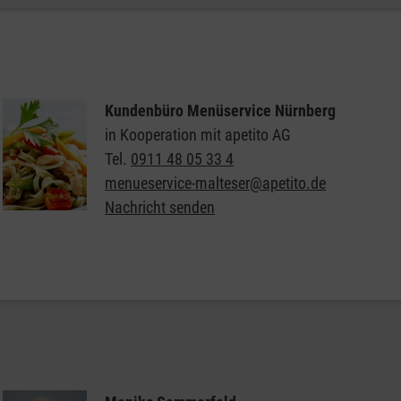
Allgemeine Informationen zum Malteser Hausnotruf
Kundenbüro Menüservice Nürnberg
in Kooperation mit apetito AG
Tel.
0911 48 05 33 4
menueservice-malteser@apetito.de
Nachricht senden
Allgemeine Informationen zum Malteser
Menüservice